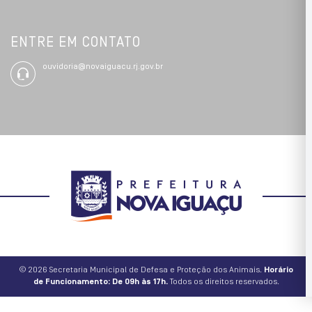
ENTRE EM CONTATO
ouvidoria@novaiguacu.rj.gov.br
© 2026 Secretaria Municipal de Defesa e Proteção dos Animais.
Horário
de Funcionamento: De 09h às 17h.
Todos os direitos reservados.