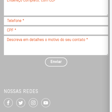
*
completo,
com
CEP
Telefone
*
*
CPF
*
Descreva
seu
problema
com
detalhes
Enviar
*
NOSSAS REDES