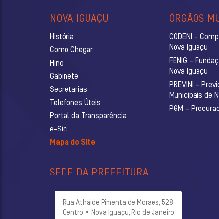
NOVA IGUAÇU
ÓRGÃOS MU
História
CODENI – Comp
Nova Iguaçu
Como Chegar
FENIG – Fundaç
Hino
Nova Iguaçu
Gabinete
PREVINI – Previ
Secretarias
Municipais de 
Telefones Úteis
PGM – Procurado
Portal da Transparência
e-Sic
Mapa do Site
SEDE DA PREFEITURA
Rua Athaide Pimenta de Moraes, 528
Centro • Nova Iguaçu, Rio de Janeiro