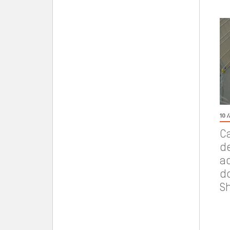
10 /
C
de
a
do
S