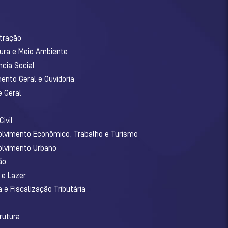
stração
tura e Meio Ambiente
ncia Social
ento Geral e Ouvidoria
e Geral
ivil
olvimento Econômico, Trabalho e Turismo
olvimento Urbano
ão
 e Lazer
 e Fiscalização Tributária
o
rutura