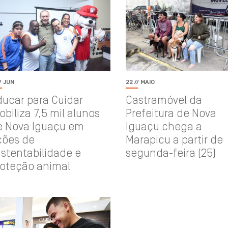
// JUN
22 // MAIO
ucar para Cuidar
Castramóvel da
biliza 7,5 mil alunos
Prefeitura de Nova
e Nova Iguaçu em
Iguaçu chega a
ções de
Marapicu a partir de
stentabilidade e
segunda-feira (25)
roteção animal