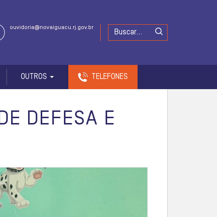
ouvidoria@novaiguacu.rj.gov.br
OUTROS
TELEFONES
DE DEFESA E