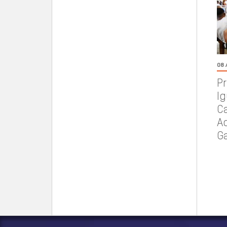
08 
Pr
I
C
A
Ga