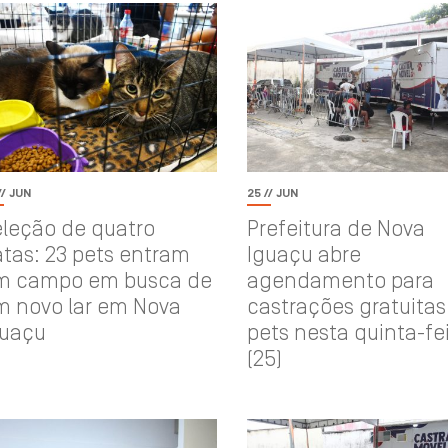
// JUN
25 // JUN
eleção de quatro
Prefeitura de Nova
tas: 23 pets entram
Iguaçu abre
m campo em busca de
agendamento para
m novo lar em Nova
castrações gratuitas
guaçu
pets nesta quinta-fe
(25)