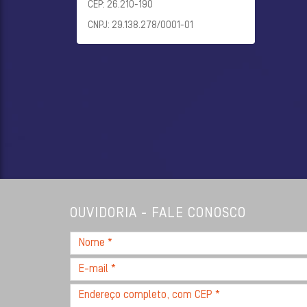
CEP: 26.210-190
CNPJ: 29.138.278/0001-01
OUVIDORIA - FALE CONOSCO
Nome
*
E-
mail
Endereço
*
completo,