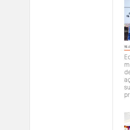
15 
Ed
mo
d
a
su
p