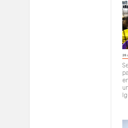
26 
S
pa
e
u
I