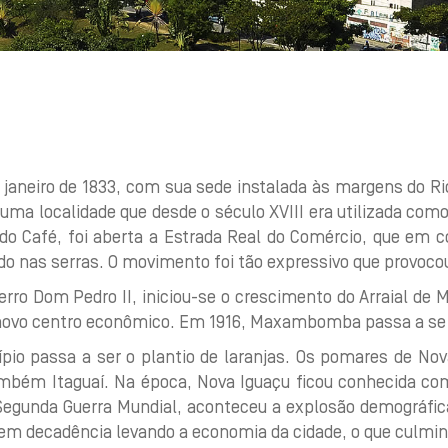
e janeiro de 1833, com sua sede instalada às margens do Ri
 – uma localidade que desde o século XVIII era utilizada co
 do Café, foi aberta a Estrada Real do Comércio, que em
o nas serras. O movimento foi tão expressivo que provocou
rro Dom Pedro II, iniciou-se o crescimento do Arraial de 
m novo centro econômico. Em 1916, Maxambomba passa a se
cípio passa a ser o plantio de laranjas. Os pomares de No
mbém Itaguaí. Na época, Nova Iguaçu ficou conhecida co
a Segunda Guerra Mundial, aconteceu a explosão demográfic
em decadência levando a economia da cidade, o que culminou