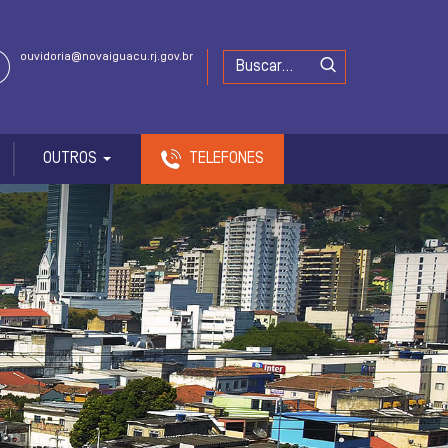
ouvidoria@novaiguacu.rj.gov.br
OUTROS
TELEFONES