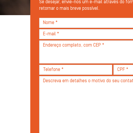
Se desejar, envie-nos um e-mail através do for
retornar o mais breve possível.
Nome
*
E-
mail
Endereço
*
completo,
com
CEP
Telefone
CPF
*
*
*
Descreva
seu
problema
com
detalhes
*