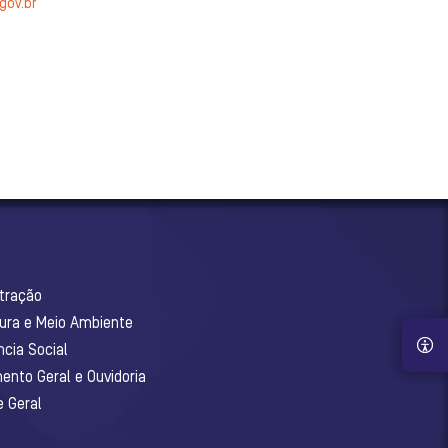
gov.br
stração
tura e Meio Ambiente
ncia Social
ento Geral e Ouvidoria
e Geral