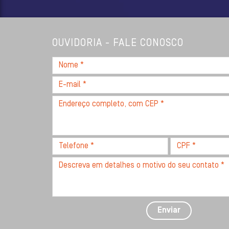
OUVIDORIA - FALE CONOSCO
Nome
*
E-
mail
Endereço
*
completo,
com
CEP
Telefone
CPF
*
*
*
Descreva
seu
problema
com
detalhes
Enviar
*