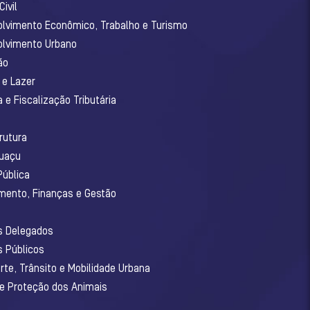
ivil
olvimento Econômico, Trabalho e Turismo
olvimento Urbano
ão
 e Lazer
 e Fiscalização Tributária
o
rutura
guaçu
Pública
amento, Finanças e Gestão
os Delegados
s Públicos
rte, Trânsito e Mobilidade Urbana
 e Proteção dos Animais