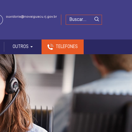
ouvidoria@novaiguacu.rj.gov.br
OUTROS
TELEFONES