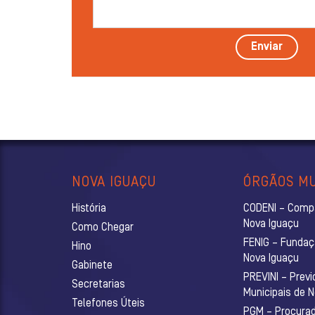
Enviar
NOVA IGUAÇU
ÓRGÃOS MU
História
CODENI – Comp
Nova Iguaçu
Como Chegar
FENIG – Fundaç
Hino
Nova Iguaçu
Gabinete
PREVINI – Previ
Secretarias
Municipais de 
Telefones Úteis
PGM – Procurado