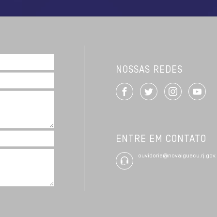
NOSSAS REDES
ENTRE EM CONTATO
ouvidoria@novaiguacu.rj.gov.