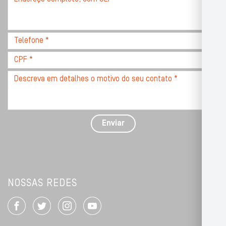
completo,
com
CEP
Telefone
*
*
CPF
*
Descreva
seu
problema
com
detalhes
Enviar
*
NOSSAS REDES