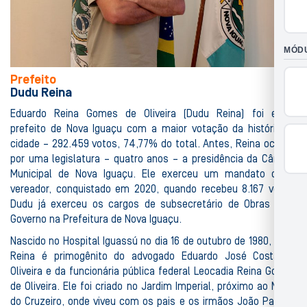
Prefeito
Dudu Reina
Eduardo Reina Gomes de Oliveira (Dudu Reina) foi eleito
prefeito de Nova Iguaçu com a maior votação da história da
cidade – 292.459 votos, 74,77% do total. Antes, Reina ocupou
por uma legislatura – quatro anos – a presidência da Câmara
Municipal de Nova Iguaçu. Ele exerceu um mandato como
vereador, conquistado em 2020, quando recebeu 8.167 votos.
Dudu já exerceu os cargos de subsecretário de Obras e de
Governo na Prefeitura de Nova Iguaçu.
Nascido no Hospital Iguassú no dia 16 de outubro de 1980, Dudu
Reina é primogênito do advogado Eduardo José Costa de
Oliveira e da funcionária pública federal Leocadia Reina Gomes
de Oliveira. Ele foi criado no Jardim Imperial, próximo ao Morro
do Cruzeiro, onde viveu com os pais e os irmãos João Paulo e