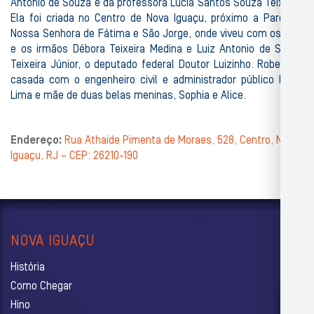
Antônio de Souza e da professora Lucia Santos Souza Teixeira.
Ela foi criada no Centro de Nova Iguaçu, próximo a Paróquia
Nossa Senhora de Fátima e São Jorge, onde viveu com os pais
e os irmãos Débora Teixeira Medina e Luiz Antonio de Souza
Teixeira Júnior, o deputado federal Doutor Luizinho. Roberta é
casada com o engenheiro civil e administrador público Fábio
Lima e mãe de duas belas meninas, Sophia e Alice.
Endereço:
Rua Athaide Pimenta de Moraes, 528, Centro, Nova
Iguaçu, RJ – CEP: 26210-190
NOVA IGUAÇU
História
Como Chegar
Hino