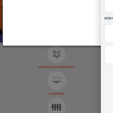
05 // AGO
Incêndio na Serra do Vulcão é
controlado após mais de 11 horas
de combate
PAINEL DE SERVIÇOS
CONTROLE DE ROEDORES
E-NOTIFICA