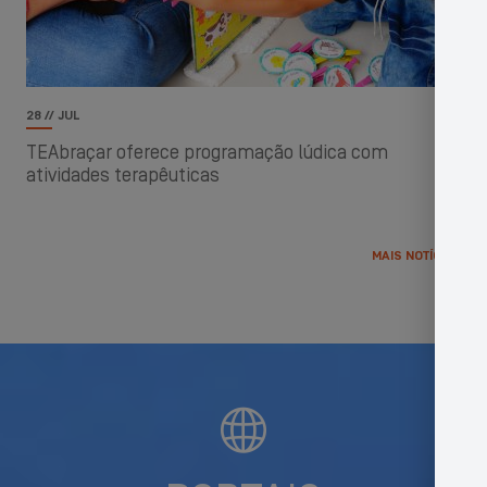
28 // JUL
TEAbraçar oferece programação lúdica com
atividades terapêuticas
MAIS NOTÍCIAS