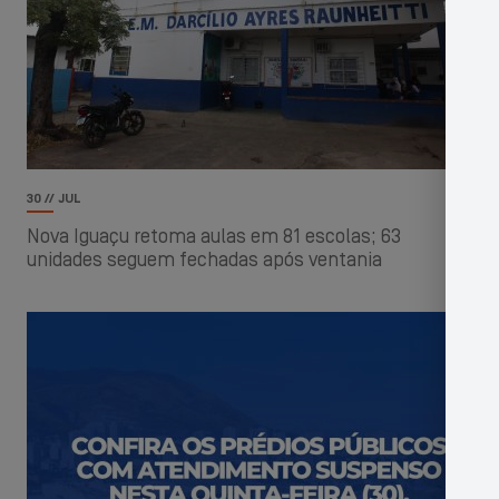
30 // JUL
Nova Iguaçu retoma aulas em 81 escolas; 63
unidades seguem fechadas após ventania