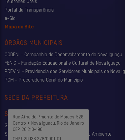
Telefones Úteis
Portal da Transparência
e-Sic
Mapa do Site
ÓRGÃOS MUNICIPAIS
CODENI – Companhia de Desenvolvimento de Nova Iguaçu
FENIG – Fundação Educacional e Cultural de Nova Iguaçu
PREVINI – Previdência dos Servidores Municipais de Nova Iguaçu
PGM – Procuradoria Geral do Município
SEDE DA PREFEITURA
SECRETARIAS
Rua Athaide Pimenta de Moraes, 528
Centro • Nova Iguaçu, Rio de Janeiro
Secretaria Municipal de Administração
CEP: 26.210-190
Secretaria Municipal de Agricultura e Meio Ambiente
CNPJ: 29.138.278/0001-01