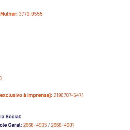
 Mulher:
3779-9555
0
exclusivo à imprensa):
2196707-5471
a Social:
ole Geral:
2666-4905
/
2666-4901