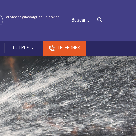
ouvidoria@novaiguacu.rj.gov.br
OUTROS
TELEFONES