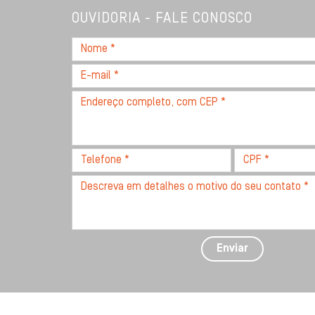
OUVIDORIA - FALE CONOSCO
Nome
*
E-
mail
Endereço
*
completo,
com
CEP
Telefone
CPF
*
*
*
Descreva
seu
problema
com
detalhes
Enviar
*