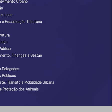
olvimento Urbano
ão
 e Lazer
 e Fiscalização Tributária
o
rutura
guaçu
Pública
amento, Finanças e Gestão
os Delegados
s Públicos
rte, Trânsito e Mobilidade Urbana
 e Proteção dos Animais