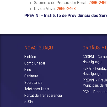
Gabinete do Procurador Geral:
2666-246
Dívida Ativa:
2666-2468
PREVINI – Instituto de Previdência dos Ser
NOVA IGUAÇU
ÓRGÃOS MU
História
CODENI – Comp
Nova Iguaçu
Como Chegar
FENIG – Fundaç
Hino
Nova Iguaçu
Gabinete
PREVINI – Previ
Secretarias
Municipais de 
Telefones Úteis
PGM – Procurado
Portal da Transparência
e-Sic