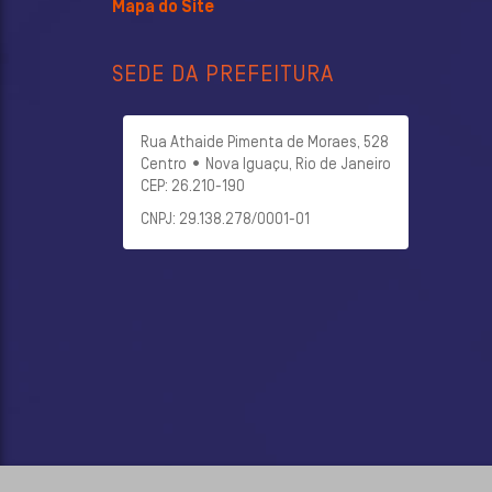
Mapa do Site
SEDE DA PREFEITURA
Rua Athaide Pimenta de Moraes, 528
Centro • Nova Iguaçu, Rio de Janeiro
CEP: 26.210-190
CNPJ: 29.138.278/0001-01