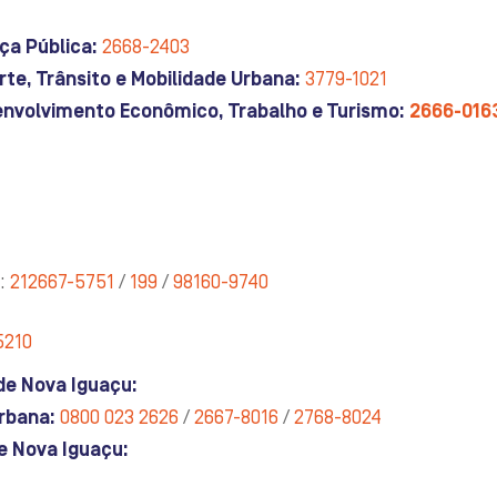
ça Pública:
2668-2403
te, Trânsito e Mobilidade Urbana:
3779-1021
envolvimento Econômico, Trabalho e Turismo:
2666-016
l:
212667-5751
/
199
/
98160-9740
5210
e Nova Iguaçu:
rbana:
0800 023 2626
/
2667-8016
/
2768-8024
e Nova Iguaçu: