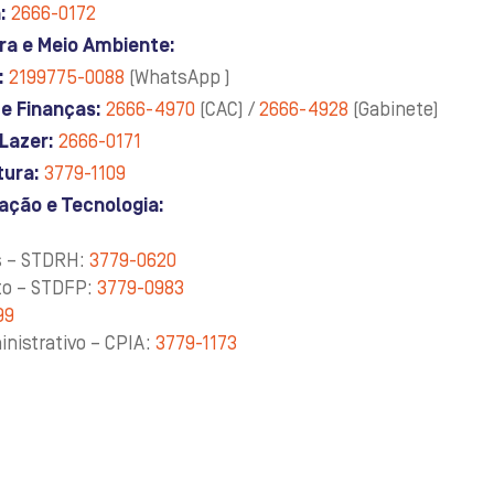
:
2666-0172
ra e Meio Ambiente:
:
2199775-0088
(WhatsApp )
e Finanças:
2666-4970
(CAC) /
2666-4928
(Gabinete)
Lazer:
2666-0171
tura:
3779-1109
ação e Tecnologia:
s – STDRH:
3779-0620
to – STDFP:
3779-0983
99
nistrativo – CPIA:
3779-1173