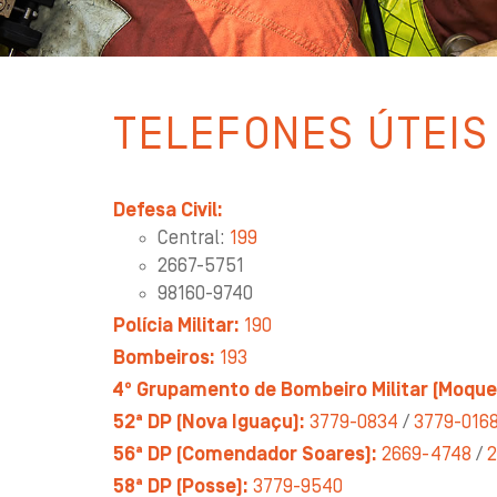
TELEFONES ÚTEIS
Defesa Civil:
Central:
199
2667-5751
98160-9740
Polícia Militar:
190
Bombeiros:
193
4º Grupamento de Bombeiro Militar (Moque
52ª DP (Nova Iguaçu):
3779-0834
/
3779-016
56ª DP (Comendador Soares):
2669-4748
/
2
58ª DP (Posse):
3779-9540