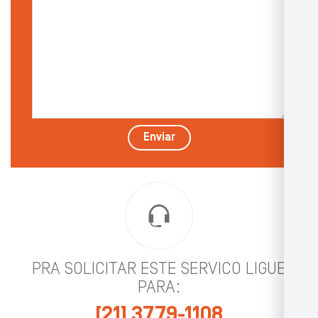
com
detalhes
*
Enviar
PRA SOLICITAR ESTE SERVICO LIGUE
PARA:
[21] 3779-1108