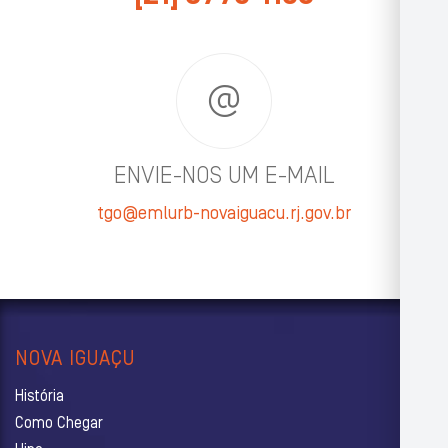
ENVIE-NOS UM E-MAIL
tgo@emlurb-novaiguacu.rj.gov.br
NOVA IGUAÇU
História
Como Chegar