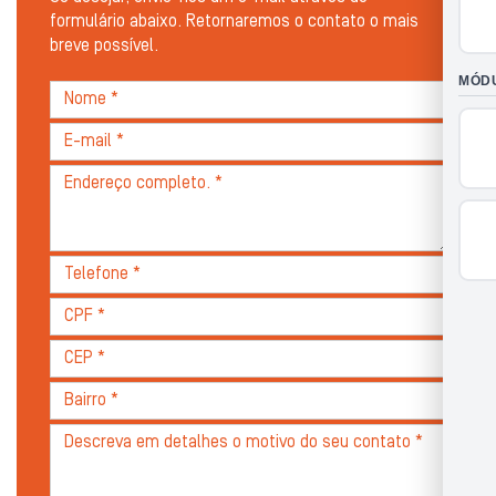
formulário abaixo. Retornaremos o contato o mais
breve possível.
Nome
*
E-
mail
Endereço
*
completo
*
Telefone
*
CPF
*
Cep*
Bairro*
Descreva
seu
problema