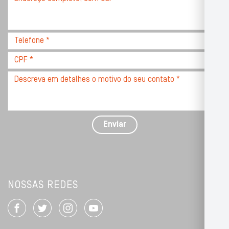
completo,
com
CEP
Telefone
*
*
CPF
*
Descreva
seu
problema
com
detalhes
Enviar
*
NOSSAS REDES