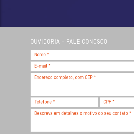
OUVIDORIA - FALE CONOSCO
Nome
*
E-
mail
Endereço
*
completo,
com
CEP
Telefone
CPF
*
*
*
Descreva
seu
problema
com