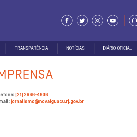
TRANSPARÊNCIA
NOTÍCIAS
DIÁRIO OFICIAL
IMPRENSA
lefone:
(21) 2666-4906
mail:
jornalismo@novaiguacu.rj.gov.br