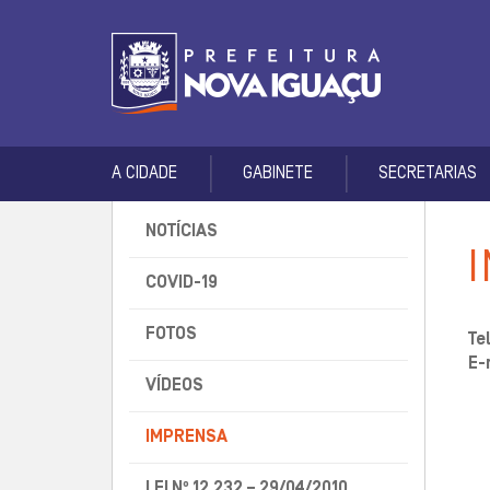
A CIDADE
GABINETE
SECRETARIAS
NOTÍCIAS
COVID-19
FOTOS
Te
E-
VÍDEOS
IMPRENSA
LEI Nº 12.232 – 29/04/2010