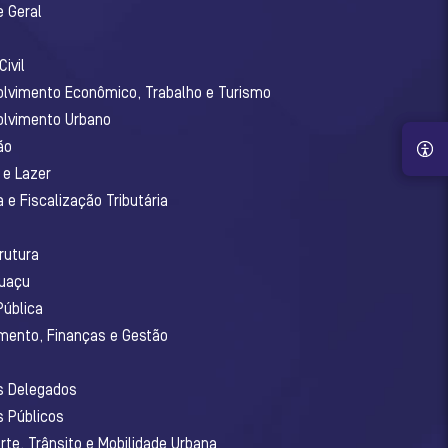
e Geral
ivil
olvimento Econômico, Trabalho e Turismo
olvimento Urbano
ão
 e Lazer
 e Fiscalização Tributária
o
rutura
guaçu
Pública
amento, Finanças e Gestão
os Delegados
s Públicos
rte, Trânsito e Mobilidade Urbana