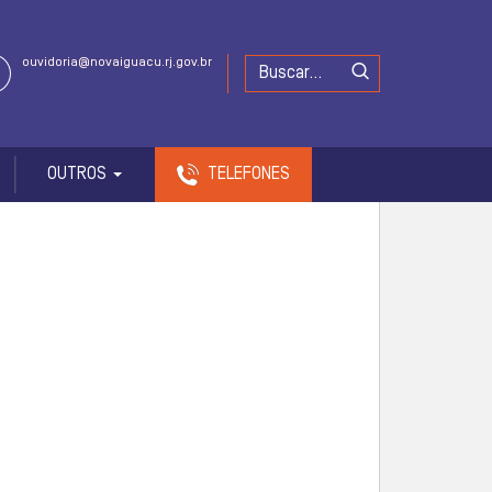
ouvidoria@novaiguacu.rj.gov.br
OUTROS
TELEFONES