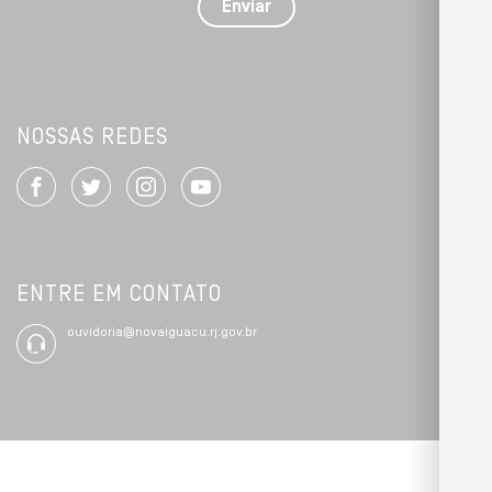
Enviar
*
NOSSAS REDES
ENTRE EM CONTATO
ouvidoria@novaiguacu.rj.gov.br