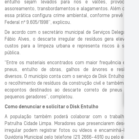
entulho sejam levados para rios e valões, provocando
assoreamento, transbordamentos e alagamentos. Além disso,
essa prática configura crime ambiental, conforme prevê a Lei
Federal nº 9.605/1998”, explicou.
De acordo com o secretário municipal de Serviços Delegados,
Fábio Alves, o descarte irregular de resíduos gera elevados
custos para a limpeza urbana e representa riscos à saúde
pública.
“Entre os materiais encontrados com maior frequência estão
pneus, entulho de obras, galhos de árvores e resíduos
diversos. O município conta com o serviço de Disk Entulho para
o recolhimento de resíduos da construção civil e também com
ecopontos destinados ao descarte correto de pneus para
pequenos geradores”, completou.
Como denunciar e solicitar o Disk Entulho
A população também poderá colaborar com o trabalho da
Patrulha Cidade Limpa. Moradores que presenciarem descarte
irregular podem registrar fotos ou vídeos e encaminhá-los à
Ouvidoria Municipal pelo telefone (21) 2666-4910 ou pelo e-mail