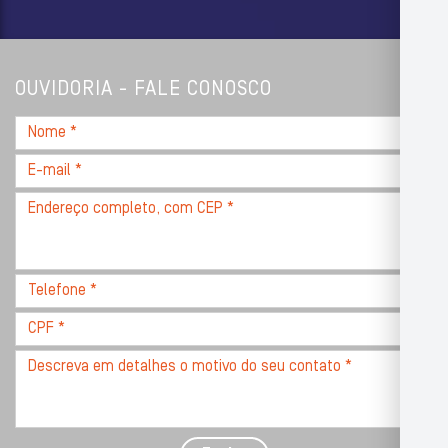
OUVIDORIA - FALE CONOSCO
Nome
*
E-
mail
Endereço
*
completo,
com
CEP
Telefone
*
*
CPF
*
Descreva
seu
problema
com
detalhes