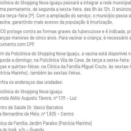
iclínica do Shopping Nova Iguaçu passará a integrar a rede municip
ma permanente, de segunda a sexta-feira, das 8h às 12h. O anúncio 
ta terça-feira (1º). Com a ampliação do serviço, o município passa 
vacina, garantindo mais acesso da população à imunização.
BCG protege contra as formas graves da tuberculose e é indicada, p
anças menores de cinco anos. Para vacinar a criança, é necessário
cumento com CPF.
m da Policlínica do Shopping Nova Iguaçu, a vacina está disponível 
unda a domingo; na Policlínica Vila de Cava, de terça a sexta-feira; 
ças e quintas-feiras; na Clínica da Família Miguel Couto, às sextas-f
trícia Marinho), também às sextas-feiras.
nfira os endereços das unidades:
iclínica do Shopping Nova Iguaçu
nida Abílio Augusto Távora, nº 1.111 – Luz
ntro de Saúde Dr. Vasco Barcelos
 Bernardino de Melo, nº 1.825 – Centro
nica da Família Jardim Paraíso (Patrícia Marinho)
a do Ingá, s/n – Guandu