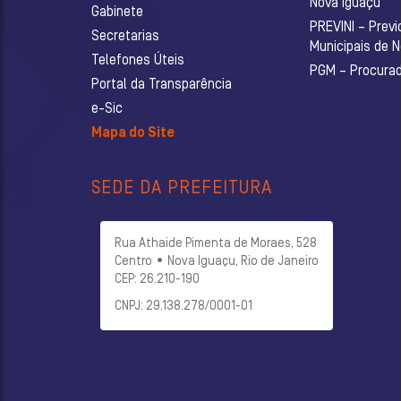
Nova Iguaçu
Gabinete
PREVINI – Previ
Secretarias
Municipais de 
Telefones Úteis
PGM – Procurado
Portal da Transparência
e-Sic
Mapa do Site
SEDE DA PREFEITURA
Rua Athaide Pimenta de Moraes, 528
Centro • Nova Iguaçu, Rio de Janeiro
CEP: 26.210-190
CNPJ: 29.138.278/0001-01