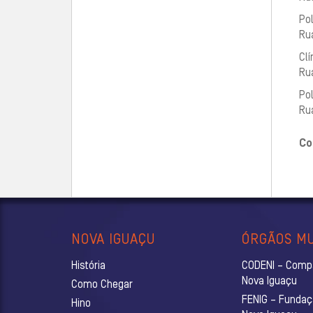
Pol
Rua
Clí
Ru
Pol
Rua
Co
NOVA IGUAÇU
ÓRGÃOS MU
História
CODENI – Comp
Nova Iguaçu
Como Chegar
FENIG – Fundaç
Hino