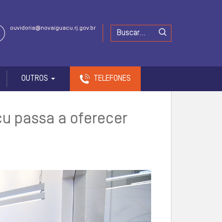
ouvidoria@novaiguacu.rj.gov.br
OUTROS
TELEFONES
çu passa a oferecer