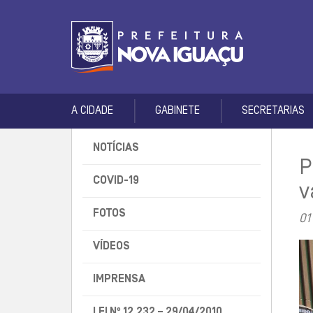
A CIDADE
GABINETE
SECRETARIAS
NOTÍCIAS
P
COVID-19
v
FOTOS
01
VÍDEOS
IMPRENSA
LEI Nº 12.232 – 29/04/2010