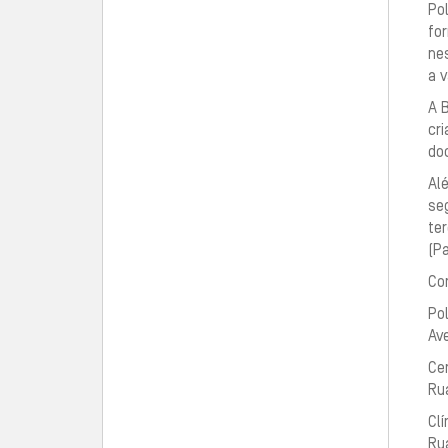
Pol
for
nes
a 
A 
cri
do
Alé
seg
ter
(Pa
Co
Pol
Ave
Ce
Rua
Clí
Ru