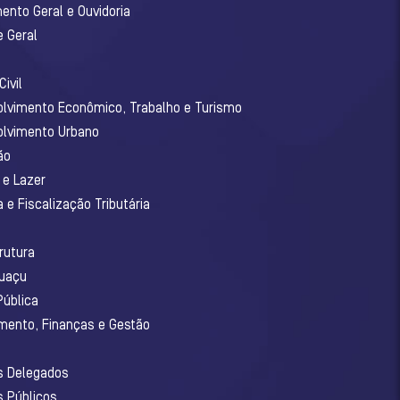
ento Geral e Ouvidoria
e Geral
ivil
olvimento Econômico, Trabalho e Turismo
olvimento Urbano
ão
 e Lazer
 e Fiscalização Tributária
o
rutura
guaçu
Pública
amento, Finanças e Gestão
os Delegados
s Públicos