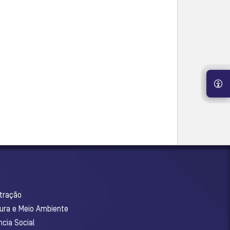
stração
tura e Meio Ambiente
ncia Social