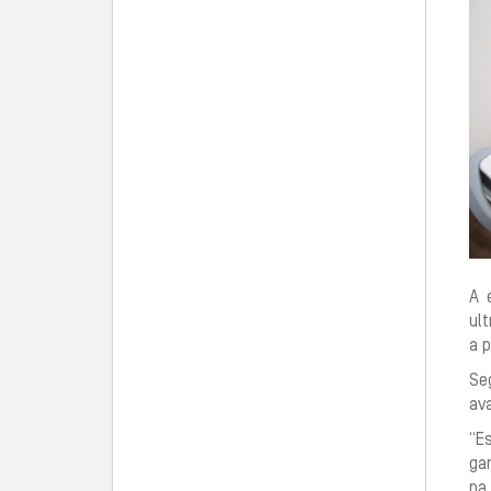
A 
ult
a 
Se
ava
“E
ga
na 