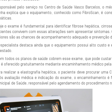
sponsável pelo serviço no Centro de Saúde Vasco Barcelos, o méd
nha explica que o equipamento, conhecido como FibroScan, é cons
páticas.
je o exame é fundamental para identificar fibrose hepática, cirros
cientes convivem com essas alterações sem apresentar sintomas. Q
iores são as chances de acompanhamento adequado e prevenção de
especialista destaca ainda que o equipamento possui alto custo e
 estado.
em todos os planos de saúde cobrem esse exame, que pode custar a
e é oferecido gratuitamente mediante encaminhamento médico pela r
a realizar a elastografia hepática, o paciente deve procurar uma C
ós avaliação médica e indicação do exame, o encaminhamento é fe
nicipal de Saúde, responsável pelo agendamento do procedimento n