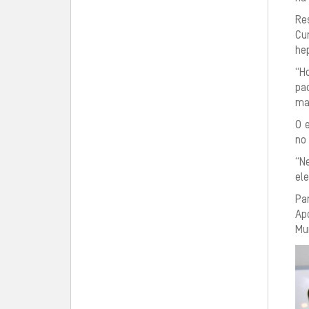
Re
Cu
he
“Ho
pa
ma
O 
no
“N
el
Par
Ap
Mu