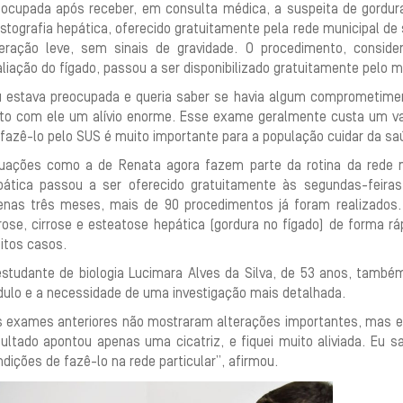
eocupada após receber, em consulta médica, a suspeita de gordu
stografia hepática, oferecido gratuitamente pela rede municipal de
teração leve, sem sinais de gravidade. O procedimento, cons
liação do fígado, passou a ser disponibilizado gratuitamente pelo mu
u estava preocupada e queria saber se havia algum comprometiment
nto com ele um alívio enorme. Esse exame geralmente custa um valo
fazê-lo pelo SUS é muito importante para a população cuidar da sa
tuações como a de Renata agora fazem parte da rotina da rede m
pática passou a ser oferecido gratuitamente às segundas-feir
enas três meses, mais de 90 procedimentos já foram realizados.
rose, cirrose e esteatose hepática (gordura no fígado) de forma rá
itos casos.
estudante de biologia Lucimara Alves da Silva, de 53 anos, tamb
dulo e a necessidade de uma investigação mais detalhada.
s exames anteriores não mostraram alterações importantes, mas 
sultado apontou apenas uma cicatriz, e fiquei muito aliviada. Eu 
dições de fazê-lo na rede particular”, afirmou.