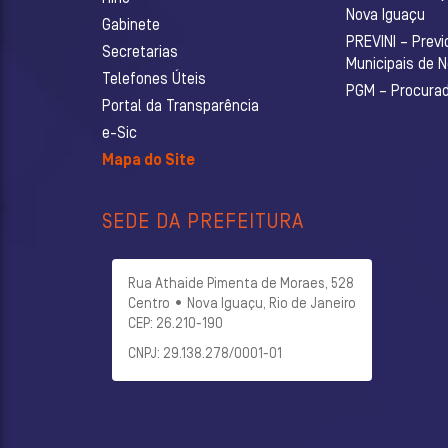
Nova Iguaçu
Gabinete
PREVINI – Previ
Secretarias
Municipais de 
Telefones Úteis
PGM – Procurado
Portal da Transparência
e-Sic
Mapa do Site
SEDE DA PREFEITURA
Rua Athaide Pimenta de Moraes, 528
Centro • Nova Iguaçu, Rio de Janeiro
CEP: 26.210-190
CNPJ: 29.138.278/0001-01