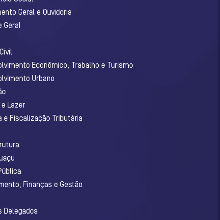
ento Geral e Ouvidoria
e Geral
ivil
olvimento Econômico, Trabalho e Turismo
olvimento Urbano
ão
 e Lazer
 e Fiscalização Tributária
o
rutura
guaçu
Pública
amento, Finanças e Gestão
os Delegados