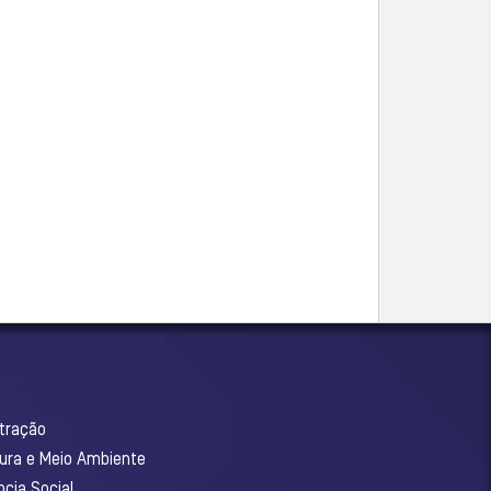
stração
tura e Meio Ambiente
ncia Social