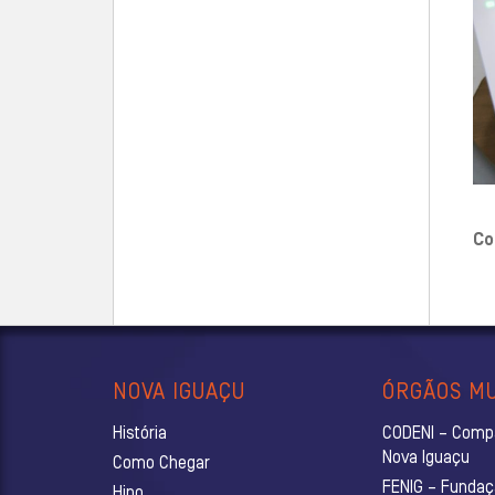
Co
NOVA IGUAÇU
ÓRGÃOS MU
História
CODENI – Comp
Nova Iguaçu
Como Chegar
FENIG – Fundaç
Hino