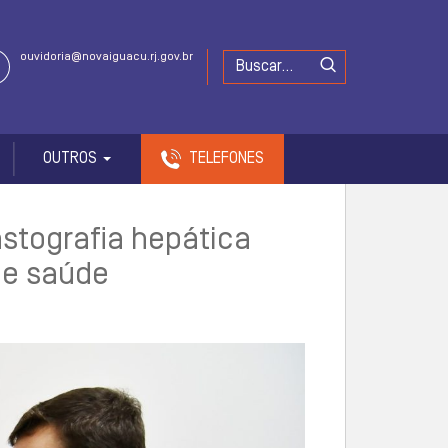
ouvidoria@novaiguacu.rj.gov.br
OUTROS
TELEFONES
stografia hepática
de saúde