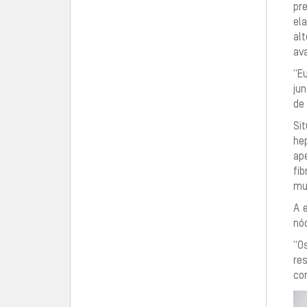
pr
ela
al
ava
“E
ju
de 
Si
he
ap
fib
mu
A 
nó
“O
re
con