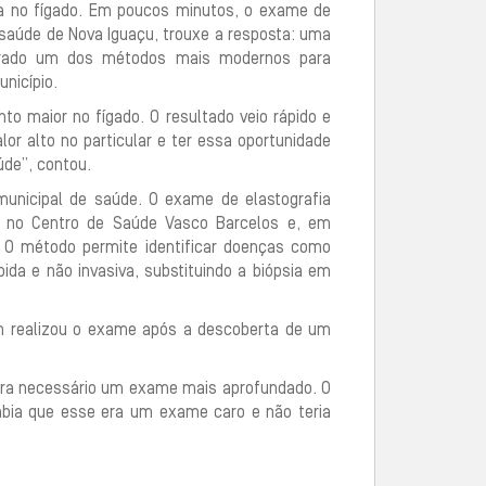
ra no fígado. Em poucos minutos, o exame de
 saúde de Nova Iguaçu, trouxe a resposta: uma
iderado um dos métodos mais modernos para
nicípio.
o maior no fígado. O resultado veio rápido e
r alto no particular e ter essa oportunidade
úde”, contou.
unicipal de saúde. O exame de elastografia
as no Centro de Saúde Vasco Barcelos e, em
 O método permite identificar doenças como
pida e não invasiva, substituindo a biópsia em
ém realizou o exame após a descoberta de um
era necessário um exame mais aprofundado. O
sabia que esse era um exame caro e não teria