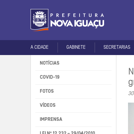
A CIDADE
GABINETE
SECRETARIAS
NOTÍCIAS
N
COVID-19
g
FOTOS
30
VÍDEOS
IMPRENSA
LEI Nº 12.232 – 29/04/2010