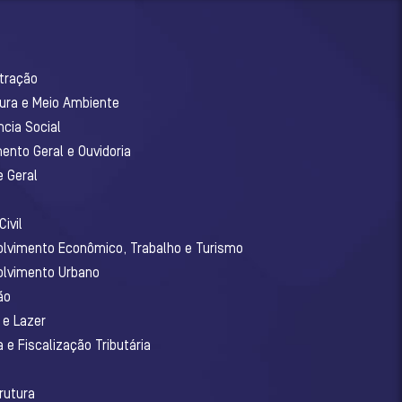
stração
tura e Meio Ambiente
ncia Social
ento Geral e Ouvidoria
e Geral
ivil
olvimento Econômico, Trabalho e Turismo
olvimento Urbano
ão
 e Lazer
 e Fiscalização Tributária
o
rutura