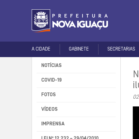
A CIDADE
GABINETE
SECRETARIAS
NOTÍCIAS
N
COVID-19
i
FOTOS
02
VÍDEOS
IMPRENSA
LEI Nº 12.232 – 29/04/2010