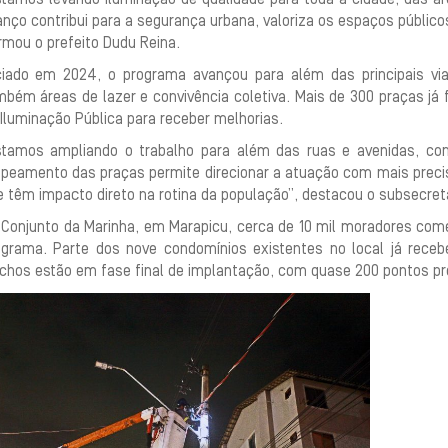
nço contribui para a segurança urbana, valoriza os espaços público
rmou o prefeito Dudu Reina.
iciado em 2024, o programa avançou para além das principais vi
mbém áreas de lazer e convivência coletiva. Mais de 300 praças já
Iluminação Pública para receber melhorias.
stamos ampliando o trabalho para além das ruas e avenidas, c
peamento das praças permite direcionar a atuação com mais precis
 têm impacto direto na rotina da população”, destacou o subsecretá
 Conjunto da Marinha, em Marapicu, cerca de 10 mil moradores com
ograma. Parte dos nove condomínios existentes no local já rece
echos estão em fase final de implantação, com quase 200 pontos pr