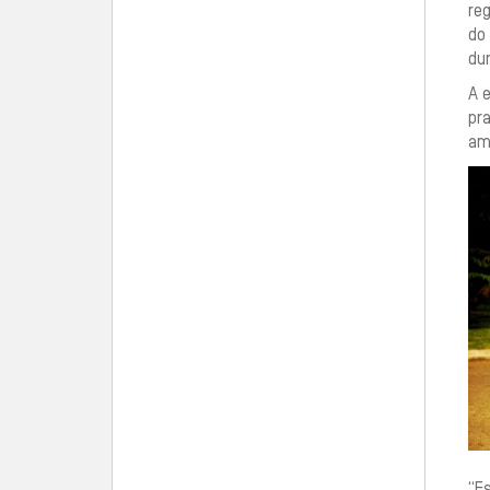
re
do
dur
A 
pr
amp
“E