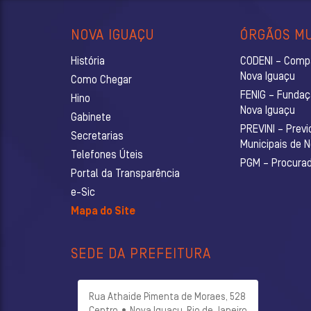
NOVA IGUAÇU
ÓRGÃOS MU
História
CODENI – Comp
Nova Iguaçu
Como Chegar
FENIG – Fundaç
Hino
Nova Iguaçu
Gabinete
PREVINI – Previ
Secretarias
Municipais de 
Telefones Úteis
PGM – Procurado
Portal da Transparência
e-Sic
Mapa do Site
SEDE DA PREFEITURA
Rua Athaide Pimenta de Moraes, 528