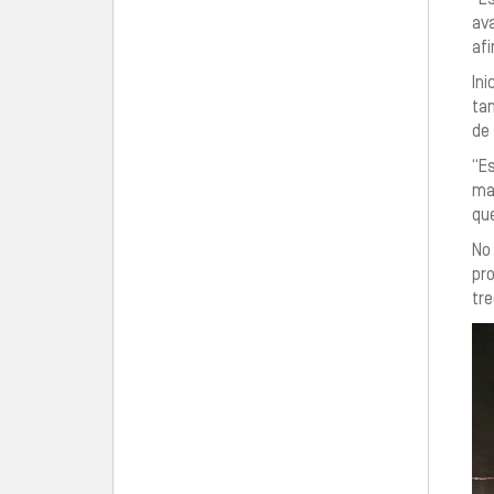
ava
afi
In
ta
de 
“E
ma
que
No
pr
tr