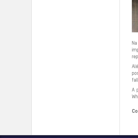
Na
im
re
Al
po
fal
A 
Wha
Co