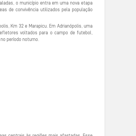
staladas, o município entra em uma nova etapa
as de convivência utilizados pela população
polis, Km 32 e Marapicu. Em Adrianópolis, uma
refletores voltados para o campo de futebol,
 no período noturno.
eas centrais às regiões mais afastadas. Esse