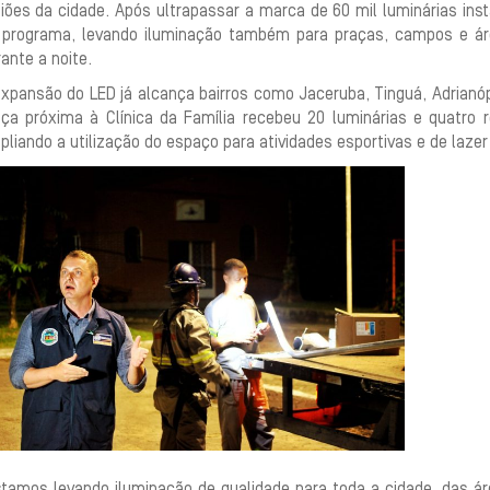
giões da cidade. Após ultrapassar a marca de 60 mil luminárias in
 programa, levando iluminação também para praças, campos e áre
ante a noite.
expansão do LED já alcança bairros como Jaceruba, Tinguá, Adrianó
aça próxima à Clínica da Família recebeu 20 luminárias e quatro 
liando a utilização do espaço para atividades esportivas e de lazer
stamos levando iluminação de qualidade para toda a cidade, das ár