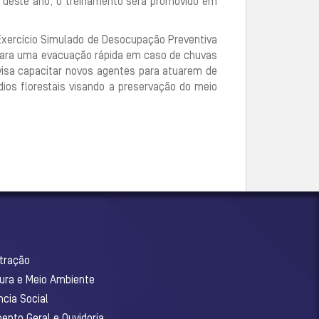
go deste ano, o treinamento será promovido em
 Exercício Simulado de Desocupação Preventiva
 para uma evacuação rápida em caso de chuvas
 visa capacitar novos agentes para atuarem de
ios florestais visando a preservação do meio
stração
tura e Meio Ambiente
ncia Social
ento Geral e Ouvidoria