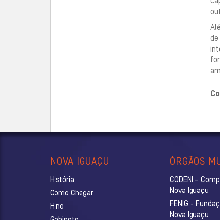
ca
out
Alé
de
in
fo
am
Co
NOVA IGUAÇU
ÓRGÃOS MU
História
CODENI – Comp
Nova Iguaçu
Como Chegar
FENIG – Fundaç
Hino
Nova Iguaçu
Gabinete