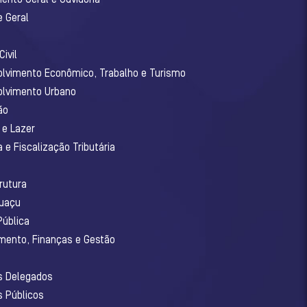
e Geral
ivil
olvimento Econômico, Trabalho e Turismo
olvimento Urbano
ão
 e Lazer
 e Fiscalização Tributária
o
rutura
guaçu
Pública
amento, Finanças e Gestão
os Delegados
s Públicos