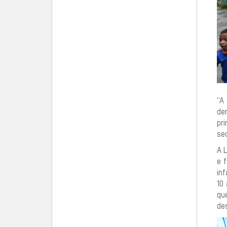
“A
de
pr
sec
A L
e 
in
10
qu
de