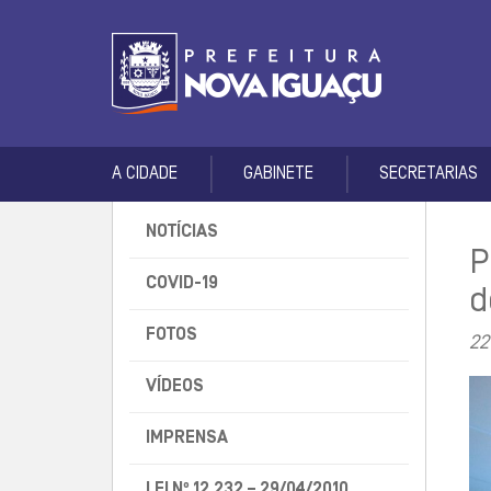
A CIDADE
GABINETE
SECRETARIAS
NOTÍCIAS
P
COVID-19
d
FOTOS
22
VÍDEOS
IMPRENSA
LEI Nº 12.232 – 29/04/2010