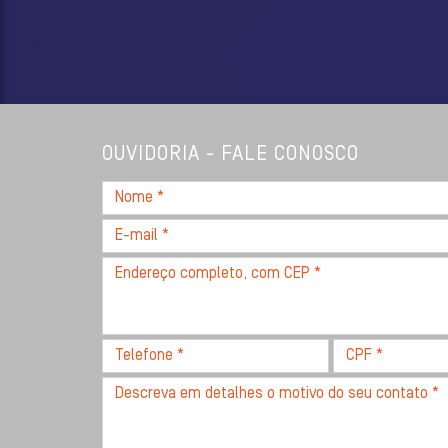
OUVIDORIA - FALE CONOSCO
Nome
*
E-
mail
Endereço
*
completo,
com
CEP
Telefone
CPF
*
*
*
Descreva
seu
problema