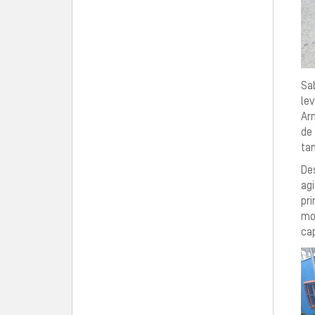
Sa
le
Ar
de
ta
Des
ag
pr
mo
ca