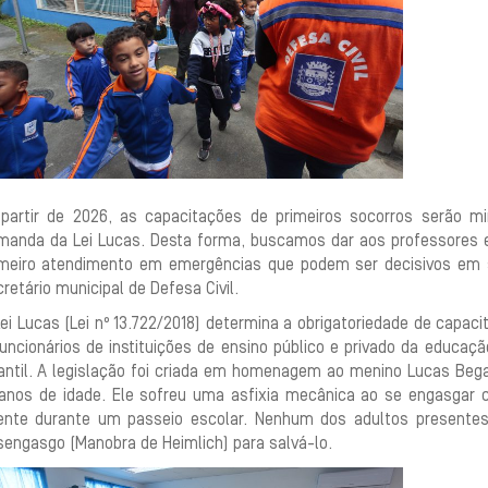
 partir de 2026, as capacitações de primeiros socorros serão m
manda da Lei Lucas. Desta forma, buscamos dar aos professores 
imeiro atendimento em emergências que podem ser decisivos em sit
retário municipal de Defesa Civil.
ei Lucas (Lei nº 13.722/2018) determina a obrigatoriedade de capac
funcionários de instituições de ensino público e privado da educa
fantil. A legislação foi criada em homenagem ao menino Lucas Beg
 anos de idade. Ele sofreu uma asfixia mecânica ao se engasgar
ente durante um passeio escolar. Nenhum dos adultos presentes
sengasgo (Manobra de Heimlich) para salvá-lo.