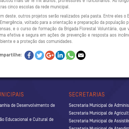
pacitou mais de 18 mil alunos, professores e funcionários. Ao lon
ras cinco escolas da rede municipal.
m deste, outros projetos serão realizados pela pasta. Entre eles o
 Emergência, voltado para a orientação e preparação da população
tensas, e o curso de formação da Brigada Florestal Voluntária, que
rma efetiva e segura em ações de prevenção e resposta aos incênd
biente e a proteção das comunidades.
mpartilhe:
NICIPAIS
SECRETARIAS
anhia de Desenvolvimento de
Secretaria Municipal de Admini
Secretaria Municipal de Agricul
ão Educacional e Cultural de
Secretaria Municipal de Assistê
Secretaria Municipal de Atendim