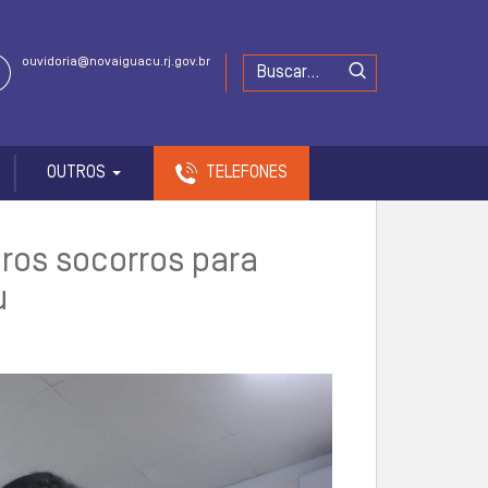
ouvidoria@novaiguacu.rj.gov.br
OUTROS
TELEFONES
iros socorros para
u