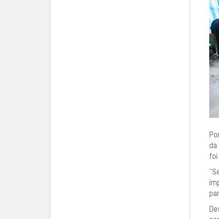
Por
da
foi
“S
im
par
De