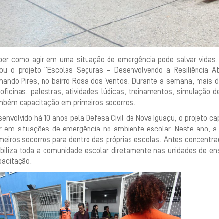
ber como agir em uma situação de emergência pode salvar vidas. 
vou o projeto “Escolas Seguras – Desenvolvendo a Resiliência A
mando Pires, no bairro Rosa dos Ventos. Durante a semana, mais d
 oficinas, palestras, atividades lúdicas, treinamentos, simulação
mbém capacitação em primeiros socorros.
envolvido há 10 anos pela Defesa Civil de Nova Iguaçu, o projeto ca
ir em situações de emergência no ambiente escolar. Neste ano, a 
imeiros socorros para dentro das próprias escolas. Antes concentra
biliza toda a comunidade escolar diretamente nas unidades de ens
pacitação.