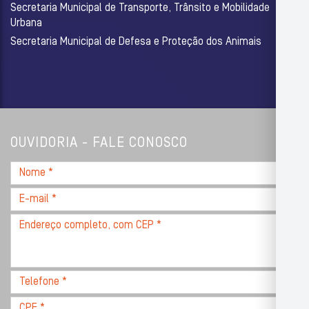
Secretaria Municipal de Transporte, Trânsito e Mobilidade
Urbana
Secretaria Municipal de Defesa e Proteção dos Animais
OUVIDORIA - FALE CONOSCO
Nome
*
E-
mail
Endereço
*
completo,
com
CEP
Telefone
*
*
CPF