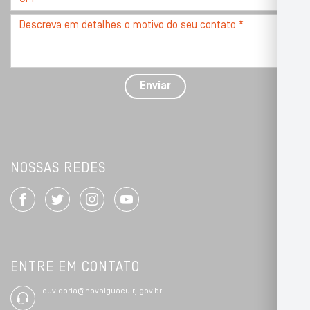
*
Descreva
seu
problema
com
detalhes
Enviar
*
NOSSAS REDES
ENTRE EM CONTATO
ouvidoria@novaiguacu.rj.gov.br