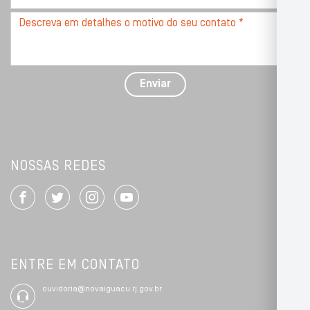
*
Descreva
seu
problema
com
detalhes
Enviar
*
NOSSAS REDES
ENTRE EM CONTATO
ouvidoria@novaiguacu.rj.gov.br