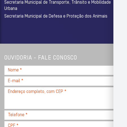
Secretaria Municipal de Transporte, Trânsito e Mobilidade
Urbana
Secretaria Municipal de Defesa e Proteção dos Animais
OUVIDORIA - FALE CONOSCO
Nome
*
E-
mail
Endereço
*
completo,
com
CEP
Telefone
*
*
CPF