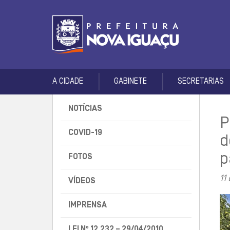
A CIDADE
GABINETE
SECRETARIAS
NOTÍCIAS
P
COVID-19
d
p
FOTOS
11
VÍDEOS
IMPRENSA
LEI Nº 12.232 – 29/04/2010