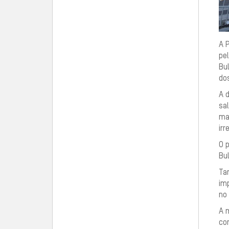
A P
pe
Bul
do
A 
sal
man
ir
O 
Bul
Ta
im
no
A m
co