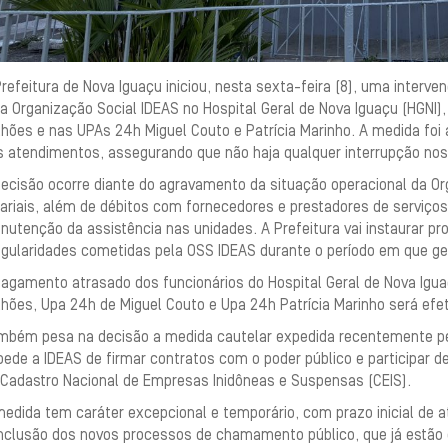
refeitura de Nova Iguaçu iniciou, nesta sexta-feira (8), uma interv
la Organização Social
IDEAS
no Hospital Geral de Nova Iguaçu (HGNI)
hões e nas UPAs 24h Miguel Couto e Patrícia Marinho. A medida foi a
s atendimentos, assegurando que não haja qualquer interrupção nos
decisão ocorre diante do agravamento da situação operacional da Or
ariais, além de débitos com fornecedores e prestadores de serviços
utenção da assistência nas unidades. A Prefeitura vai instaurar pr
regularidades cometidas pela OSS
IDEAS
durante o período em que ge
pagamento atrasado dos funcionários do Hospital Geral de Nova Igua
hões, Upa 24h de Miguel Couto e Upa 24h Patrícia Marinho será efet
mbém pesa na decisão a medida cautelar expedida recentemente pela
pede a
IDEAS
de firmar contratos com o poder público e participar de 
 Cadastro Nacional de Empresas Inidôneas e Suspensas (CEIS).
edida tem caráter excepcional e temporário, com prazo inicial de at
nclusão dos novos processos de chamamento público, que já estã