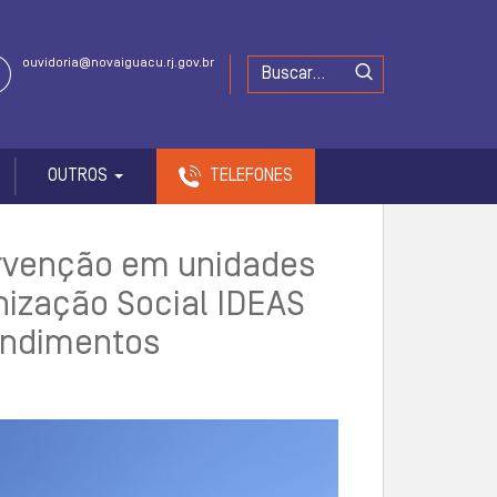
ouvidoria@novaiguacu.rj.gov.br
OUTROS
TELEFONES
ervenção em unidades
nização Social IDEAS
tendimentos