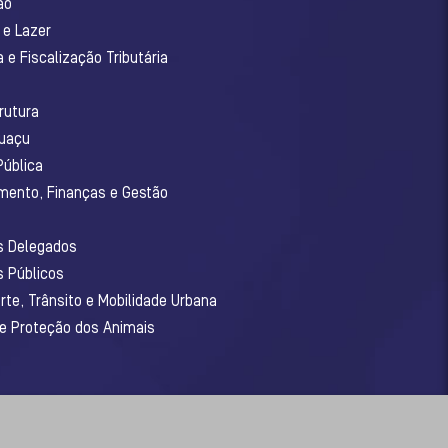
ão
 e Lazer
 e Fiscalização Tributária
o
rutura
guaçu
Pública
amento, Finanças e Gestão
os Delegados
s Públicos
rte, Trânsito e Mobilidade Urbana
 e Proteção dos Animais