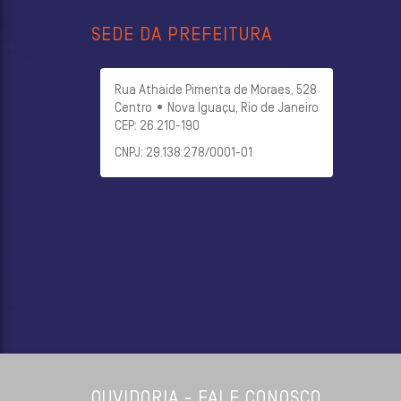
SEDE DA PREFEITURA
Rua Athaide Pimenta de Moraes, 528
Centro • Nova Iguaçu, Rio de Janeiro
CEP: 26.210-190
CNPJ: 29.138.278/0001-01
OUVIDORIA - FALE CONOSCO