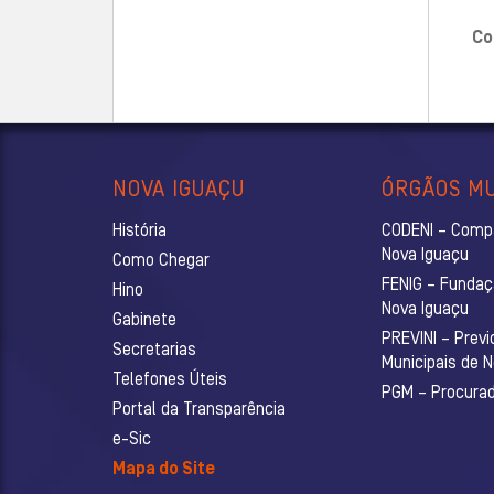
Co
NOVA IGUAÇU
ÓRGÃOS MU
História
CODENI – Comp
Nova Iguaçu
Como Chegar
FENIG – Fundaç
Hino
Nova Iguaçu
Gabinete
PREVINI – Previ
Secretarias
Municipais de 
Telefones Úteis
PGM – Procurado
Portal da Transparência
e-Sic
Mapa do Site