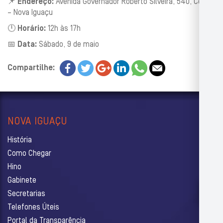
📌
Endereço:
Avenida Governador Roberto Silveira, 540, Centro
– Nova Iguaçu
🕛
Horário:
12h às 17h
📅
Data:
Sábado, 9 de maio
Compartilhe:
NOVA IGUAÇU
História
Como Chegar
Hino
Gabinete
Secretarias
Telefones Úteis
Portal da Transparência