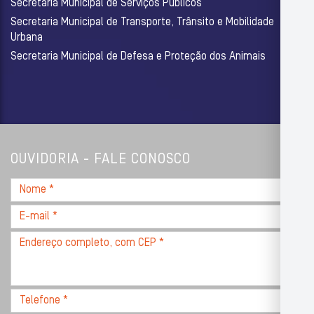
Secretaria Municipal de Serviços Públicos
Secretaria Municipal de Transporte, Trânsito e Mobilidade
Urbana
Secretaria Municipal de Defesa e Proteção dos Animais
OUVIDORIA - FALE CONOSCO
Nome
*
E-
mail
Endereço
*
completo,
com
CEP
Telefone
*
*