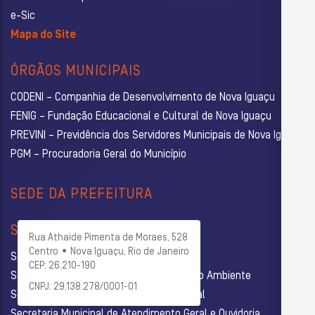
e-Sic
Mapa do Site
ÓRGÃOS MUNICIPAIS
CODENI – Companhia de Desenvolvimento de Nova Iguaçu
FENIG – Fundação Educacional e Cultural de Nova Iguaçu
PREVINI – Previdência dos Servidores Municipais de Nova Iguaçu
PGM – Procuradoria Geral do Município
SEDE DA PREFEITURA
SECRETARIAS
Rua Athaide Pimenta de Moraes, 528
Centro • Nova Iguaçu, Rio de Janeiro
Secretaria Municipal de Administração
CEP: 26.210-190
Secretaria Municipal de Agricultura e Meio Ambiente
CNPJ: 29.138.278/0001-01
Secretaria Municipal de Assistência Social
Secretaria Municipal de Atendimento Geral e Ouvidoria