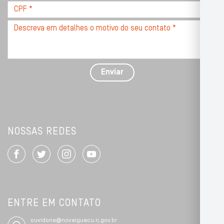
CPF
*
Descreva
seu
problema
com
detalhes
Enviar
*
NOSSAS REDES
ENTRE EM CONTATO
ouvidoria@novaiguacu.rj.gov.br