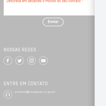
seu
problema
com
detalhes
Enviar
*
NOSSAS REDES
ENTRE EM CONTATO
ouvidoria@novaiguacu.rj.gov.br