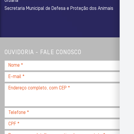
Urbana
Secretaria Municipal de Defesa e Proteção dos Animais
OUVIDORIA - FALE CONOSCO
Nome
*
E-
mail
Endereço
*
completo,
com
CEP
Telefone
*
*
CPF
*
Descreva