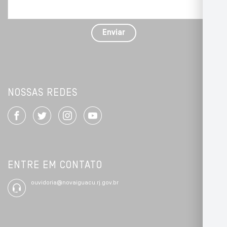
problema
com
detalhes
Enviar
*
NOSSAS REDES
ENTRE EM CONTATO
ouvidoria@novaiguacu.rj.gov.br