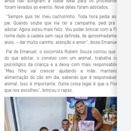
ainda não atingiram a idade ideal para os procedimentos,
foram levados ao evento. Nove deles foram adotados.
“Sempre quis ter meu cachorrinho. Toda hora pedia ao meu
pai. Quando soube que iria ter a campanha, pedi pra vir e
adotar. Agora estou mais feliz. Vou poder brincar com a Flora –
nome dado à cadela sem raça definida, de aproximadamente 2
anos, – dar muito carinho, atenção e amor”, disse Emanuel.
Pai de Emanuel, o socorrista Rubem Souza contou que mais
do que adotar, o convívio com um animal, trabalha com o
psicológico da criança e a deixa com mais responsabilidade.
“Meu filho vai crescer ajudando a mãe, mantendo a
alimentação do cão em dia, sabendo que é responsável pelo
animal. Isso é importante. Outra coisa legal é que a Flora foi
que nos escolheu”, brincou o rapaz.