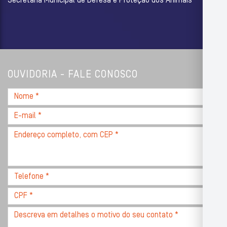
Secretaria Municipal de Defesa e Proteção dos Animais
OUVIDORIA - FALE CONOSCO
Nome
*
E-
mail
Endereço
*
completo,
com
CEP
Telefone
*
*
CPF
*
Descreva
seu