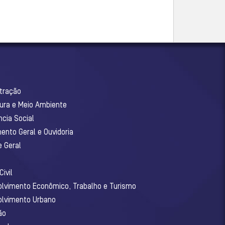
stração
tura e Meio Ambiente
ncia Social
ento Geral e Ouvidoria
e Geral
ivil
olvimento Econômico, Trabalho e Turismo
olvimento Urbano
ão