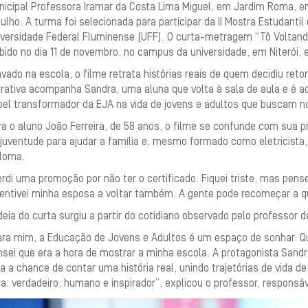
nicipal Professora Iramar da Costa Lima Miguel, em Jardim Roma, em
ulho. A turma foi selecionada para participar da II Mostra Estudanti
versidade Federal Fluminense (UFF). O curta-metragem “Tô Voltando
bido no dia 11 de novembro, no campus da universidade, em Niterói, 
vado na escola, o filme retrata histórias reais de quem decidiu re
rativa acompanha Sandra, uma aluna que volta à sala de aula e é ac
pel transformador da EJA na vida de jovens e adultos que buscam n
a o aluno João Ferreira, de 58 anos, o filme se confunde com sua pr
juventude para ajudar a família e, mesmo formado como eletricista,
ploma.
rdi uma promoção por não ter o certificado. Fiquei triste, mas pensei
centivei minha esposa a voltar também. A gente pode recomeçar a q
deia do curta surgiu a partir do cotidiano observado pelo professor d
ara mim, a Educação de Jovens e Adultos é um espaço de sonhar. Qu
sei que era a hora de mostrar a minha escola. A protagonista Sandra
a a chance de contar uma história real, unindo trajetórias de vida 
a: verdadeiro, humano e inspirador”, explicou o professor, responsá