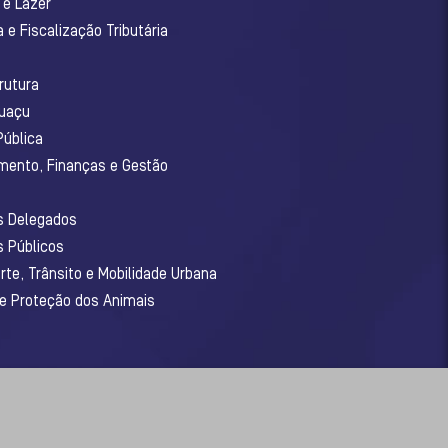
 e Lazer
 e Fiscalização Tributária
o
rutura
guaçu
Pública
amento, Finanças e Gestão
os Delegados
s Públicos
rte, Trânsito e Mobilidade Urbana
 e Proteção dos Animais