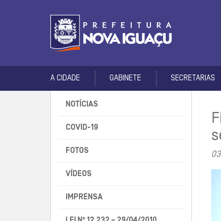
A CIDADE
GABINETE
SECRETARIAS
NOTÍCIAS
F
COVID-19
s
FOTOS
03
VÍDEOS
IMPRENSA
LEI Nº 12.232 – 29/04/2010