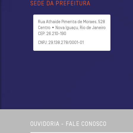
SEDE DA PREFEITURA
Rua Athaide Pimenta de Moraes, 528
Centro • Nova Iguaçu, Rio de Janeiro
CEP: 26.210-190
CNPJ: 29.138.278/0001-01
OUVIDORIA - FALE CONOSCO