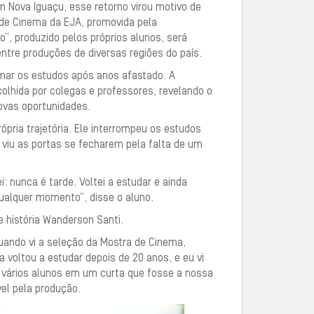
 Nova Iguaçu, esse retorno virou motivo de
l de Cinema da EJA, promovida pela
”, produzido pelos próprios alunos, será
entre produções de diversas regiões do país.
tomar os estudos após anos afastado. A
olhida por colegas e professores, revelando o
ovas oportunidades.
ópria trajetória. Ele interrompeu os estudos
 viu as portas se fecharem pela falta de um
: nunca é tarde. Voltei a estudar e ainda
ualquer momento”, disse o aluno.
e história Wanderson Santi.
ando vi a seleção da Mostra de Cinema,
 voltou a estudar depois de 20 anos, e eu vi
de vários alunos em um curta que fosse a nossa
vel pela produção.