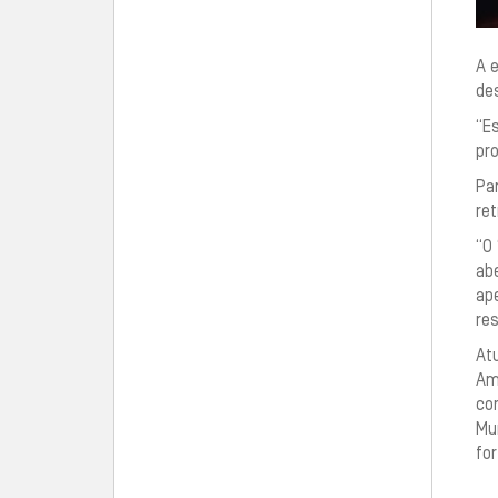
A 
des
“Es
pr
Par
re
“O
abe
ape
res
At
Amo
con
Mun
fo