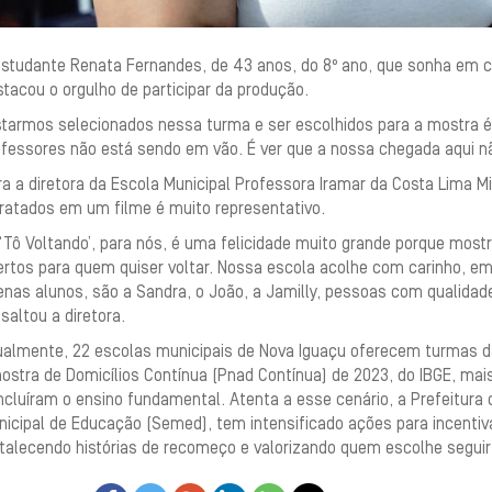
estudante Renata Fernandes, de 43 anos, do 8º ano, que sonha em cu
tacou o orgulho de participar da produção.
tarmos selecionados nessa turma e ser escolhidos para a mostra é g
ofessores não está sendo em vão. É ver que a nossa chegada aqui n
a a diretora da Escola Municipal Professora Iramar da Costa Lima Mig
tratados em um filme é muito representativo.
 ‘Tô Voltando’, para nós, é uma felicidade muito grande porque mos
rtos para quem quiser voltar. Nossa escola acolhe com carinho, emp
nas alunos, são a Sandra, o João, a Jamilly, pessoas com qualidad
saltou a diretora.
ualmente, 22 escolas municipais de Nova Iguaçu oferecem turmas d
stra de Domicílios Contínua (Pnad Contínua) de 2023, do IBGE, mais
cluíram o ensino fundamental. Atenta a esse cenário, a Prefeitura 
icipal de Educação (Semed), tem intensificado ações para incentiv
rtalecendo histórias de recomeço e valorizando quem escolhe segui