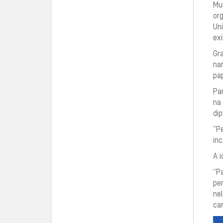
Mu
org
Uni
exi
Gra
nar
pa
Par
na 
di
“Pe
in
A i
“P
pen
nel
car