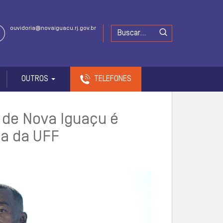
ouvidoria@novaiguacu.rj.gov.br
OUTROS
TELEFONES
 de Nova Iguaçu é
ma da UFF