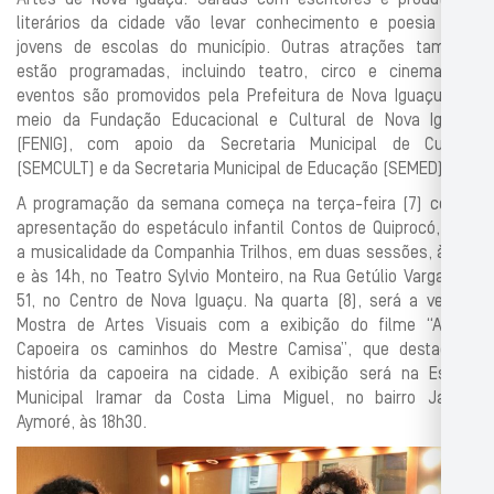
Artes de Nova Iguaçu. Saraus com escritores e produtores
literários da cidade vão levar conhecimento e poesia para
jovens de escolas do município. Outras atrações também
estão programadas, incluindo teatro, circo e cinema. Os
eventos são promovidos pela Prefeitura de Nova Iguaçu, por
meio da Fundação Educacional e Cultural de Nova Iguaçu
(FENIG), com apoio da Secretaria Municipal de Cultura
(SEMCULT) e da Secretaria Municipal de Educação (SEMED).
A programação da semana começa na terça-feira (7) com a
apresentação do espetáculo infantil Contos de Quiprocó, com
a musicalidade da Companhia Trilhos, em duas sessões, às 8h
e às 14h, no Teatro Sylvio Monteiro, na Rua Getúlio Vargas, nº
51, no Centro de Nova Iguaçu. Na quarta (8), será a vez da
Mostra de Artes Visuais com a exibição do filme “Abadá
Capoeira os caminhos do Mestre Camisa”, que destaca a
história da capoeira na cidade. A exibição será na Escola
Municipal Iramar da Costa Lima Miguel, no bairro Jardim
Aymoré, às 18h30.