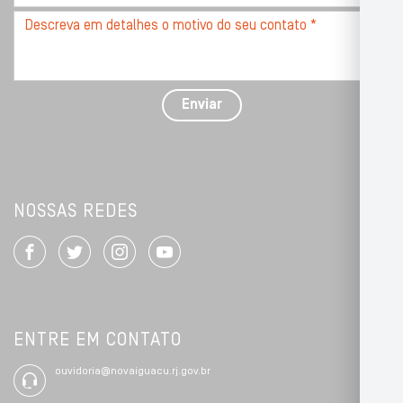
*
Descreva
seu
problema
com
detalhes
Enviar
*
NOSSAS REDES
ENTRE EM CONTATO
ouvidoria@novaiguacu.rj.gov.br