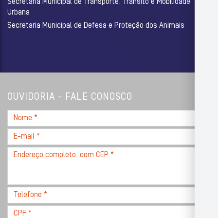
Secretaria Municipal de Transporte, Trânsito e Mobilidade
Urbana
Secretaria Municipal de Defesa e Proteção dos Animais
OUVIDORIA - FALE CONOSCO
Nome
*
E-
mail
Endereço
*
completo,
com
CEP
Telefone
*
*
CPF