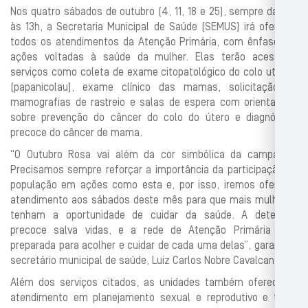
Nos quatro sábados de outubro (4, 11, 18 e 25), sempre das 8h
às 13h, a Secretaria Municipal de Saúde (SEMUS) irá oferecer
todos os atendimentos da Atenção Primária, com ênfase em
ações voltadas à saúde da mulher. Elas terão acesso a
serviços como coleta de exame citopatológico do colo uterino
(papanicolau), exame clínico das mamas, solicitação de
mamografias de rastreio e salas de espera com orientações
sobre prevenção do câncer do colo do útero e diagnóstico
precoce do câncer de mama.
“O Outubro Rosa vai além da cor simbólica da campanha.
Precisamos sempre reforçar a importância da participação da
população em ações como esta e, por isso, iremos oferecer
atendimento aos sábados deste mês para que mais mulheres
tenham a oportunidade de cuidar da saúde. A detecção
precoce salva vidas, e a rede de Atenção Primária está
preparada para acolher e cuidar de cada uma delas”, garante o
secretário municipal de saúde, Luiz Carlos Nobre Cavalcanti.
Além dos serviços citados, as unidades também oferecerão
atendimento em planejamento sexual e reprodutivo e terão