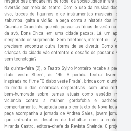
resgate das brincadeiras de roda, da sociabilidade infantil e da
diversão por meio do teatro. Com o uso da musicalidade ao
vivo, trocas de figurinos e de instrumentos musicais, como
zabumba, gaita e violão, a peça conta a história dos irmãos
Ciranda e Cirandinha que vão passar as férias de verão na casa
da avó, Dona Chica, em uma cidade pacata. Lá, um apagão
inesperado os surpreende. Sem telefones, internet ou TV, eles
precisam encontrar outra forma de se divertir. Como essas
crianças da cidade vão enfrentar o desafio de passar o verão
sem tecnologia?
Na quinta-feira (2), o Teatro Sylvio Monteiro recebe a peça “O
diabo veste Shein”, às 19h. A paródia teatral livremente
inspirada no filme “O diabo veste Prada”, brinca com o universo
da moda e das dinâmicas corporativas, com uma reflexão
bem-humorada sobre temas atuais como assédio moral,
violência contra a mulher, gordofobia e padrões de
comportamento. Adaptada para o contexto de Nova Iguaçu, a
peça acompanha a jornada de Andrea Sales, jovem jornalista
que enfrenta os desafios de trabalhar com a implacável
Miranda Castro, editora-chefe da Revista Sheinde. O projeto é