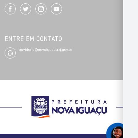
ENTRE EM CONTATO
ouvidoria@novaiguacu.rj.gov.br