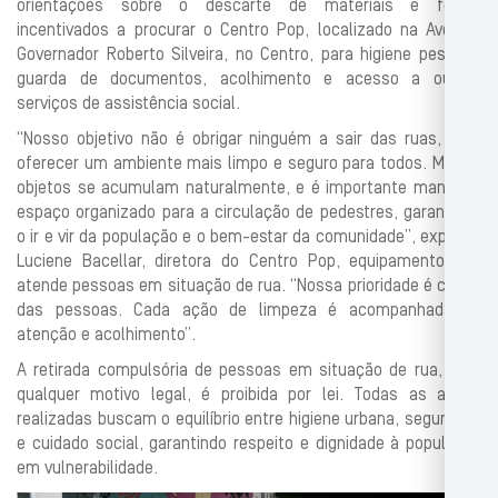
orientações sobre o descarte de materiais e foram
incentivados a procurar o Centro Pop, localizado na Avenida
Governador Roberto Silveira, no Centro, para higiene pessoal,
guarda de documentos, acolhimento e acesso a outros
serviços de assistência social.
“Nosso objetivo não é obrigar ninguém a sair das ruas, mas
oferecer um ambiente mais limpo e seguro para todos. Muitos
objetos se acumulam naturalmente, e é importante manter o
espaço organizado para a circulação de pedestres, garantindo
o ir e vir da população e o bem-estar da comunidade”, explicou
Luciene Bacellar, diretora do Centro Pop, equipamento que
atende pessoas em situação de rua. “Nossa prioridade é cuidar
das pessoas. Cada ação de limpeza é acompanhada de
atenção e acolhimento”.
A retirada compulsória de pessoas em situação de rua, sem
qualquer motivo legal, é proibida por lei. Todas as ações
realizadas buscam o equilíbrio entre higiene urbana, segurança
e cuidado social, garantindo respeito e dignidade à população
em vulnerabilidade.