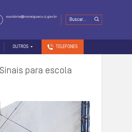
ouvidoria@novaiguacu.rj.gov.br
OUTROS
TELEFONES
 Sinais para escola