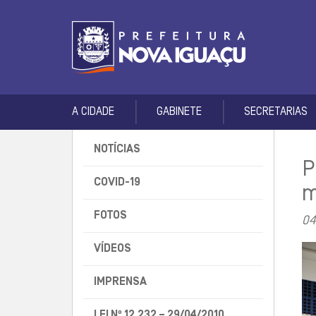
A CIDADE
GABINETE
SECRETARIAS
NOTÍCIAS
P
COVID-19
m
FOTOS
04
VÍDEOS
IMPRENSA
LEI Nº 12.232 – 29/04/2010