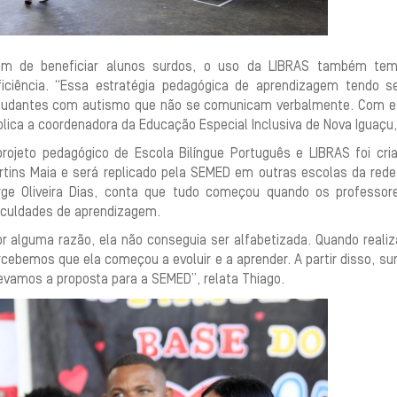
ém de beneficiar alunos surdos, o uso da LIBRAS também te
ficiência. “Essa estratégia pedagógica de aprendizagem tendo 
tudantes com autismo que não se comunicam verbalmente. Com ess
lica a coordenadora da Educação Especial Inclusiva de Nova Iguaçu,
projeto pedagógico de Escola Bilíngue Português e LIBRAS foi cria
rtins Maia e será replicado pela SEMED em outras escolas da rede 
rge Oliveira Dias, conta que tudo começou quando os professo
ficuldades de aprendizagem.
or alguma razão, ela não conseguia ser alfabetizada. Quando real
cebemos que ela começou a evoluir e a aprender. A partir disso, sur
evamos a proposta para a SEMED”, relata Thiago.