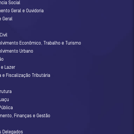
ncia Social
ento Geral e Ouvidoria
e Geral
ivil
olvimento Econômico, Trabalho e Turismo
olvimento Urbano
ão
 e Lazer
 e Fiscalização Tributária
o
rutura
guaçu
Pública
amento, Finanças e Gestão
os Delegados