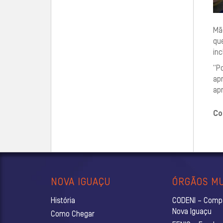
Mã
qu
inc
“P
ap
ap
Co
NOVA IGUAÇU
ÓRGÃOS MU
História
CODENI – Comp
Nova Iguaçu
Como Chegar