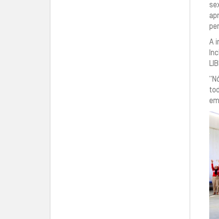
sex
ap
pe
A i
In
LI
“Nó
to
em 