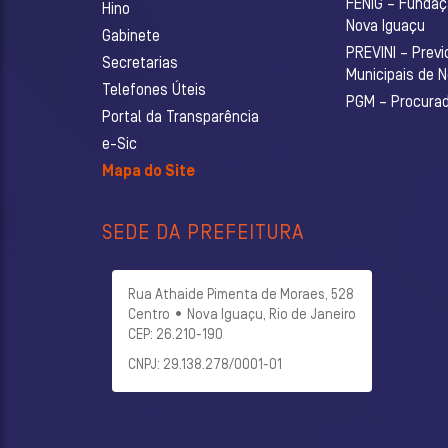
FENIG – Fundaç
Hino
Nova Iguaçu
Gabinete
PREVINI – Previ
Secretarias
Municipais de 
Telefones Úteis
PGM – Procurado
Portal da Transparência
e-Sic
Mapa do Site
SEDE DA PREFEITURA
Rua Athaide Pimenta de Moraes, 528
Centro • Nova Iguaçu, Rio de Janeiro
CEP: 26.210-190
CNPJ: 29.138.278/0001-01