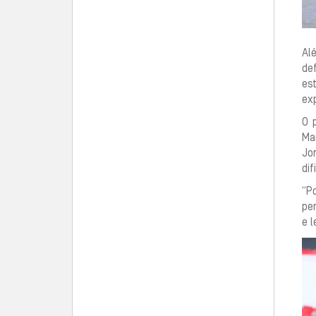
Al
de
es
exp
O 
Ma
Jo
di
“P
per
e l