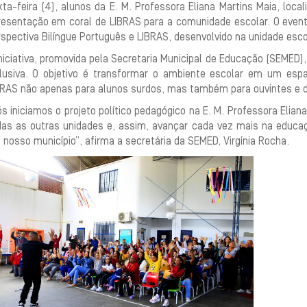
ta-feira (4), alunos da E. M. Professora Eliana Martins Maia, loca
resentação em coral de LIBRAS para a comunidade escolar. O event
rspectiva Bilíngue Português e LIBRAS, desenvolvido na unidade esc
niciativa, promovida pela Secretaria Municipal de Educação (SEMED),
clusiva. O objetivo é transformar o ambiente escolar em um esp
BRAS não apenas para alunos surdos, mas também para ouvintes e
s iniciamos o projeto político pedagógico na E. M. Professora Elia
das as outras unidades e, assim, avançar cada vez mais na educaç
nosso município”, afirma a secretária da SEMED, Virgínia Rocha.