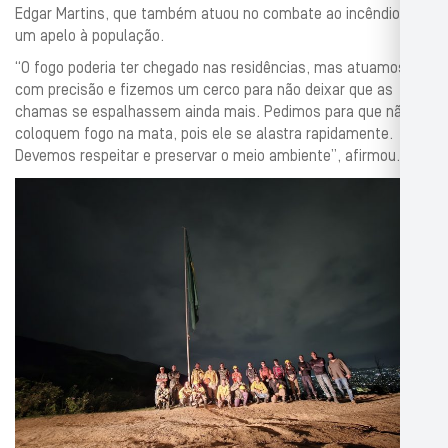
Edgar Martins, que também atuou no combate ao incêndio, fez
um apelo à população.
“O fogo poderia ter chegado nas residências, mas atuamos
com precisão e fizemos um cerco para não deixar que as
chamas se espalhassem ainda mais. Pedimos para que não
coloquem fogo na mata, pois ele se alastra rapidamente.
Devemos respeitar e preservar o meio ambiente”, afirmou.