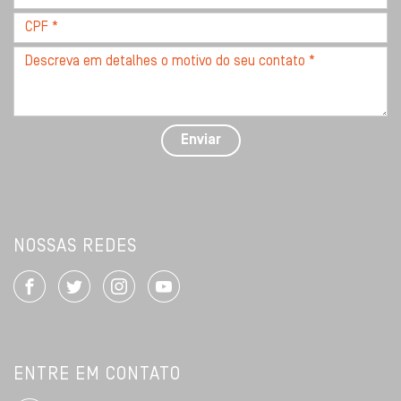
*
CPF
*
Descreva
seu
problema
com
detalhes
Enviar
*
NOSSAS REDES
ENTRE EM CONTATO