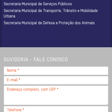
Secretaria Municipal de Serviços Públicos
Secretaria Municipal de Transporte, Trânsito e Mobilidade
Urbana
Secretaria Municipal de Defesa e Proteção dos Animais
OUVIDORIA - FALE CONOSCO
Nome
*
E-
mail
Endereço
*
completo,
com
CEP
Telefone
*