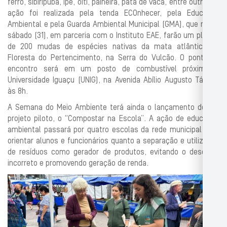
ferro, sibiripuba, ipê, oiti, paineira, pata de vaca, entre outras. A
ação foi realizada pela tenda ECOnhecer, pela Educação
Ambiental e pela Guarda Ambiental Municipal (GMA), que neste
sábado (31), em parceria com o Instituto EAE, farão um plantio
de 200 mudas de espécies nativas da mata atlântica na
Floresta do Pertencimento, na Serra do Vulcão. O ponto de
encontro será em um posto de combustível próximo à
Universidade Iguaçu (UNIG), na Avenida Abílio Augusto Távora,
às 8h.
A Semana do Meio Ambiente terá ainda o lançamento de um
projeto piloto, o “Compostar na Escola”. A ação de educação
ambiental passará por quatro escolas da rede municipal e irá
orientar alunos e funcionários quanto a separação e utilização
de resíduos como gerador de produtos, evitando o descarte
incorreto e promovendo geração de renda.