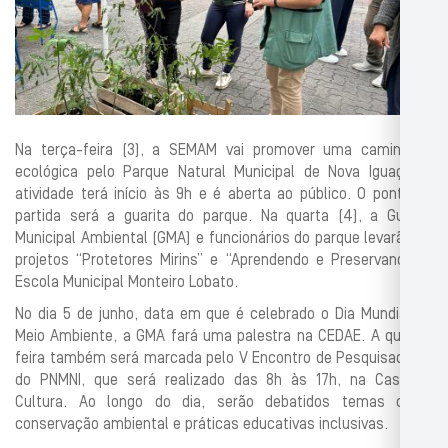
Na terça-feira (3), a SEMAM vai promover uma caminhada
ecológica pelo Parque Natural Municipal de Nova Iguaçu. A
atividade terá início às 9h e é aberta ao público. O ponto de
partida será a guarita do parque. Na quarta (4), a Guarda
Municipal Ambiental (GMA) e funcionários do parque levarão os
projetos “Protetores Mirins” e “Aprendendo e Preservando” à
Escola Municipal Monteiro Lobato.
No dia 5 de junho, data em que é celebrado o Dia Mundial do
Meio Ambiente, a GMA fará uma palestra na CEDAE. A quinta-
feira também será marcada pelo V Encontro de Pesquisadores
do PNMNI, que será realizado das 8h às 17h, na Casa de
Cultura. Ao longo do dia, serão debatidos temas como
conservação ambiental e práticas educativas inclusivas.