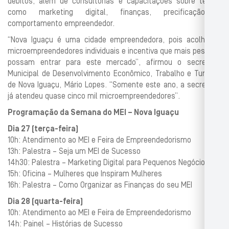
débitos, além de consultorias e capacitações sobre temas
como marketing digital, finanças, precificação e
comportamento empreendedor.
“Nova Iguaçu é uma cidade empreendedora, pois acolhe os
microempreendedores individuais e incentiva que mais pessoas
possam entrar para este mercado”, afirmou o secretário
Municipal de Desenvolvimento Econômico, Trabalho e Turismo
de Nova Iguaçu, Mário Lopes. “Somente este ano, a secretaria
já atendeu quase cinco mil microempreendedores”.
Programação da Semana do MEI – Nova Iguaçu
Dia 27 (terça-feira)
10h: Atendimento ao MEI e Feira de Empreendedorismo
13h: Palestra – Seja um MEI de Sucesso
14h30: Palestra – Marketing Digital para Pequenos Negócios
15h: Oficina – Mulheres que Inspiram Mulheres
16h: Palestra – Como Organizar as Finanças do seu MEI
Dia 28 (quarta-feira)
10h: Atendimento ao MEI e Feira de Empreendedorismo
14h: Painel – Histórias de Sucesso