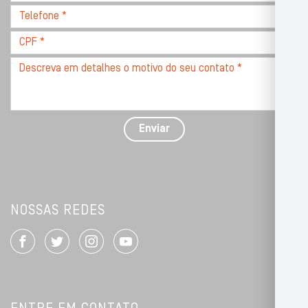
CEP
Telefone
*
*
CPF
*
Descreva
seu
problema
com
detalhes
Enviar
*
NOSSAS REDES