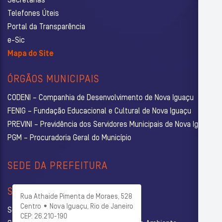
Secretarias
Telefones Úteis
Portal da Transparência
e-Sic
Mapa do Site
ÓRGÃOS MUNICIPAIS
CODENI – Companhia de Desenvolvimento de Nova Iguaçu
FENIG – Fundação Educacional e Cultural de Nova Iguaçu
PREVINI – Previdência dos Servidores Municipais de Nova Iguaçu
PGM – Procuradoria Geral do Município
SEDE DA PREFEITURA
SECRETARIAS
Rua Athaide Pimenta de Moraes, 528
Centro • Nova Iguaçu, Rio de Janeiro
Secretaria Municipal de Administração
CEP: 26.210-190