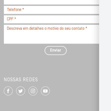
CEP
Telefone
*
*
CPF
*
Descreva
seu
problema
com
detalhes
Enviar
*
NOSSAS REDES