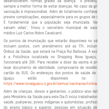
desenvolverem formas graves da doença. “A prevenção é
sempre a melhor forma de evitar doenças. No caso da gripe, a
vacinação é imprescindível. Além de totalmente confiável, ela
previne complicações, especialmente para os grupos de risco.
É fundamental que a população seja imunizada. Vacinas
salvam vidas”, frisou o secretário municipal de saúde, o
médico Luiz Carlos Nobre Cavalcanti.
Os pontos de imunização que estarão disponíveis no sábado
incluem postos, com atendimento até as 17h, incluindo o
Ônibus da Saúde, que estará na Praça Rui Barbosa. A exceção
é a Policlínica localizada no Shopping Nova Iguaçu, que
funcionará até 20h. Para receber a dose da vacina é preciso
levar documento de identidade, comprovante de residência e
cartão do SUS. Os endereços dos postos de saúde de Nova
Iguaçu estão disponíveis no site
https://www.novaiguacu.rj.gov.br/semus/vacinacao/rotina/
.
Além de crianças, idosos e gestantes, o público-alvo definido
pelo Ministério da Saúde para este Dia D inclui trabalhadores da
saúde, puérperas, povos indígenas e quilombolas, professores
do ensino básico e superior, pessoas em situação de rua,