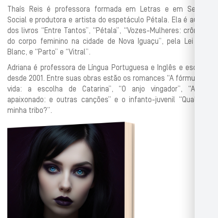
Thaís Reis é professora formada em Letras e em Serviço
Social e produtora e artista do espetáculo Pétala. Ela é autora
dos livros “Entre Tantos”, “Pétala”, “Vozes-Mulheres: crônicas
do corpo feminino na cidade de Nova Iguaçu”, pela Lei Aldir
Blanc, e “Parto” e “Vitral”.
Adriana é professora de Língua Portuguesa e Inglês e escreve
desde 2001. Entre suas obras estão os romances “A fórmula da
vida: a escolha de Catarina”, “O anjo vingador”, “Amigo
apaixonado: e outras canções” e o infanto-juvenil “Qual é a
minha tribo?”.