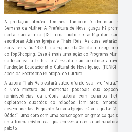
A produção literária feminina também é destaque nesta
Semana da Mulher. A Prefeitura de Nova Iguaçu irá promover,
nesta quinta-feira (13), uma noite de autógrafos com as
escritoras Adriana Igrejas e Thaís Reis. As duas estarão com
seus livros, às 18h30, no Espaço do Cliente, no segundo piso
do TopShopping. Essa é mais uma ação do Programa Municipal
de Incentivo à Leitura e à Escrita, que acontece através da
Fundação Educacional e Cultural de Nova Iguaçu (FENIG), com
apoio da Secretaria Municipal de Cultura.
A autora Thaís Reis estará autografando seu livro “Vitral”, que
é uma mistura de memórias pessoais que expõem as
reminiscências da própria autora com cenários fictícios,
explorando questões de relações familiares, amorosas e
desconhecidas. Enquanto Adriana Igrejas irá autografar “A Babá
Gótica”, uma obra com uma personagem enigmática que segue
uma trama misteriosa, que conversa com o sobrenatural e a
paixão.