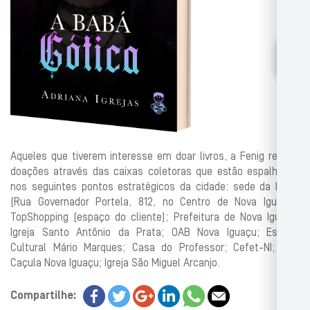
Aqueles que tiverem interesse em doar livros, a Fenig recebe
doações através das caixas coletoras que estão espalhadas
nos seguintes pontos estratégicos da cidade: sede da Fenig
(Rua Governador Portela, 812, no Centro de Nova Iguaçu);
TopShopping (espaço do cliente); Prefeitura de Nova Iguaçu;
Igreja Santo Antônio da Prata; OAB Nova Iguaçu; Espaço
Cultural Mário Marques; Casa do Professor; Cefet-NI; Loja
Caçula Nova Iguaçu; Igreja São Miguel Arcanjo.
Compartilhe: