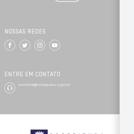
*
NOSSAS REDES
ENTRE EM CONTATO
ouvidoria@novaiguacu.rj.gov.br