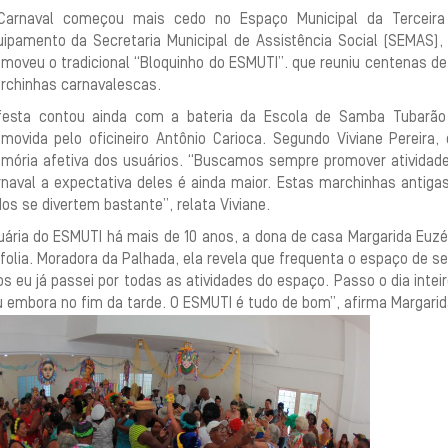
Carnaval começou mais cedo no Espaço Municipal da Terceira I
uipamento da Secretaria Municipal de Assistência Social (SEMAS), 
omoveu o tradicional “Bloquinho do ESMUTI”. que reuniu centenas d
rchinhas carnavalescas.
festa contou ainda com a bateria da Escola de Samba Tubarã
omovida pelo oficineiro Antônio Carioca. Segundo Viviane Pereira
mória afetiva dos usuários. “Buscamos sempre promover atividad
rnaval a expectativa deles é ainda maior. Estas marchinhas anti
os se divertem bastante”, relata Viviane.
uária do ESMUTI há mais de 10 anos, a dona de casa Margarida Euz
folia. Moradora da Palhada, ela revela que frequenta o espaço de se
s eu já passei por todas as atividades do espaço. Passo o dia intei
u embora no fim da tarde. O ESMUTI é tudo de bom”, afirma Margarid