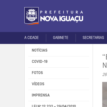
A CIDADE
GABINETE
SECRETARIAS
NOTÍCIAS
“
COVID-19
N
FOTOS
26
VÍDEOS
IMPRENSA
LEI Nº 12.232 – 29/04/2010