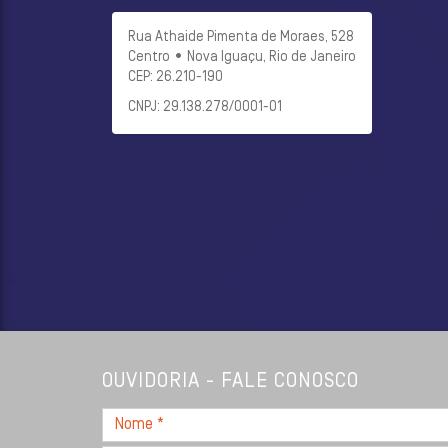
Rua Athaide Pimenta de Moraes, 528
Centro • Nova Iguaçu, Rio de Janeiro
CEP: 26.210-190
CNPJ: 29.138.278/0001-01
OUVIDORIA - FALE CONOSCO
Nome
*