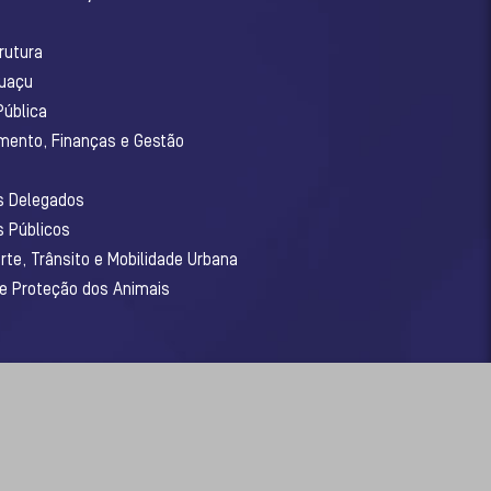
o
rutura
guaçu
Pública
amento, Finanças e Gestão
os Delegados
s Públicos
rte, Trânsito e Mobilidade Urbana
 e Proteção dos Animais