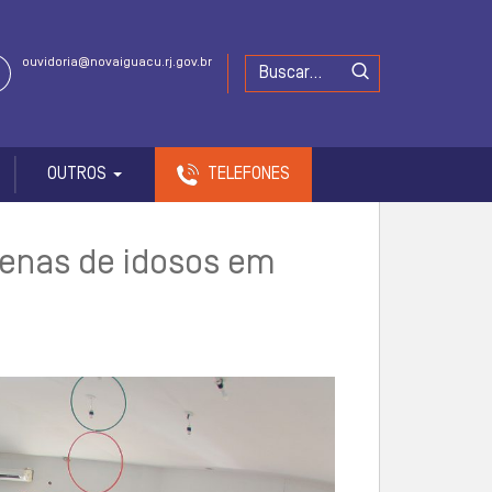
ouvidoria@novaiguacu.rj.gov.br
OUTROS
TELEFONES
tenas de idosos em