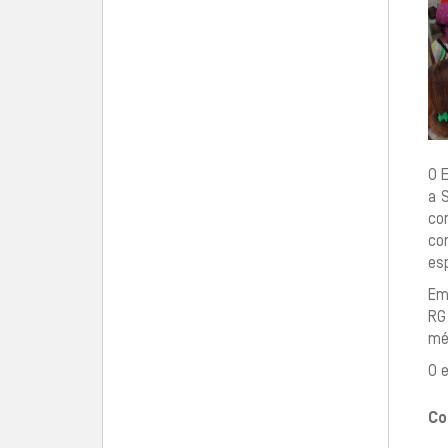
O 
a 
com
co
esp
Em
RG
mé
O e
Co