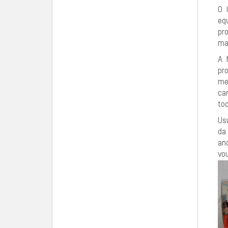
O 
eq
pr
ma
A 
pr
me
ca
tod
Us
da 
ano
vo