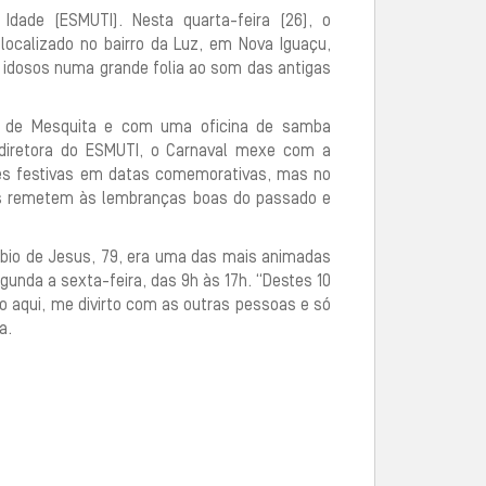
dade (ESMUTI). Nesta quarta-feira (26), o
localizado no bairro da Luz, em Nova Iguaçu,
e idosos numa grande folia ao som das antigas
o de Mesquita e com uma oficina de samba
, diretora do ESMUTI, o Carnaval mexe com a
es festivas em datas comemorativas, mas no
gas remetem às lembranças boas do passado e
ébio de Jesus, 79, era uma das mais animadas
gunda a sexta-feira, das 9h às 17h. “Destes 10
ro aqui, me divirto com as outras pessoas e só
a.