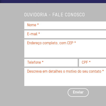
OUVIDORIA - FALE CONOSCO
Nome
*
E-
mail
Endereço
*
completo,
com
CEP
Telefone
CPF
*
*
*
Descreva
seu
problema
com
detalhes
Enviar
*