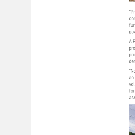
“P
co
fu
gov
A 
pr
pr
de
“No
ao
vo
fo
ass