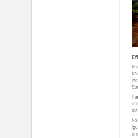
Ef
En
so
in
So
Pa
co
dis
No 
Ig
pr