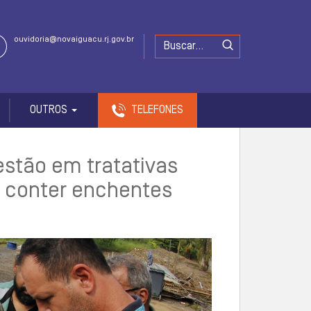
ouvidoria@novaiguacu.rj.gov.br
OUTROS
TELEFONES
estão em tratativas
a conter enchentes