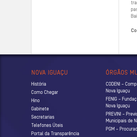
tr
pa
Ba
Co
NOVA IGUAÇU
ÓRGÃOS MU
História
CODENI – Comp
Nova Iguaçu
Como Chegar
FENIG – Fundaç
Hino
Nova Iguaçu
Gabinete
PREVINI – Previ
Secretarias
Municipais de 
Telefones Úteis
PGM – Procurado
Portal da Transparência