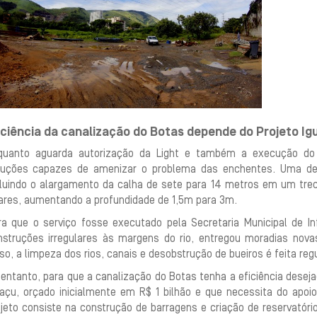
iciência da canalização do Botas depende do Projeto Ig
quanto aguarda autorização da Light e também a execução do 
luções capazes de amenizar o problema das enchentes. Uma del
cluindo o alargamento da calha de sete para 14 metros em um tre
ares, aumentando a profundidade de 1,5m para 3m.
ra que o serviço fosse executado pela Secretaria Municipal de In
nstruções irregulares às margens do rio, entregou moradias novas
so, a limpeza dos rios, canais e desobstrução de bueiros é feita re
entanto, para que a canalização do Botas tenha a eficiência deseja
uaçu, orçado inicialmente em R$ 1 bilhão e que necessita do apoi
ojeto consiste na construção de barragens e criação de reservatóri