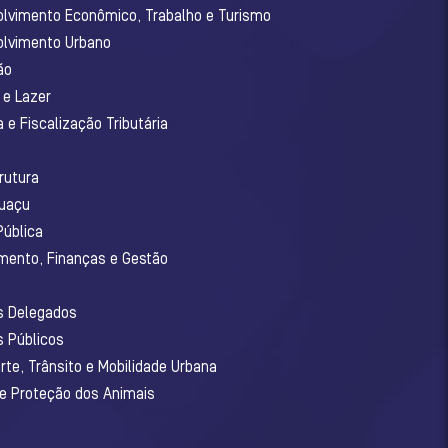
olvimento Econômico, Trabalho e Turismo
olvimento Urbano
ão
 e Lazer
 e Fiscalização Tributária
o
rutura
guaçu
Pública
amento, Finanças e Gestão
os Delegados
s Públicos
rte, Trânsito e Mobilidade Urbana
 e Proteção dos Animais