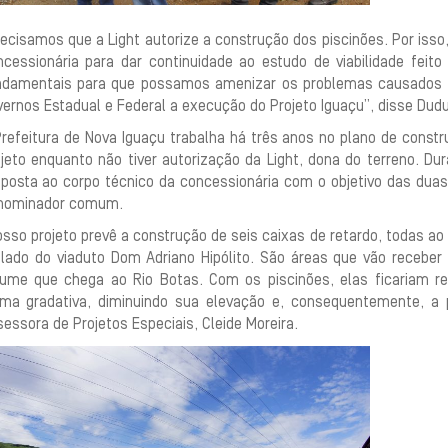
recisamos que a Light autorize a construção dos piscinões. Por iss
ncessionária para dar continuidade ao estudo de viabilidade feit
ndamentais para que possamos amenizar os problemas causados 
ernos Estadual e Federal a execução do Projeto Iguaçu”, disse Dudu
Prefeitura de Nova Iguaçu trabalha há três anos no plano de const
ojeto enquanto não tiver autorização da Light, dona do terreno. D
oposta ao corpo técnico da concessionária com o objetivo das dua
nominador comum.
sso projeto prevê a construção de seis caixas de retardo, todas ao 
 lado do viaduto Dom Adriano Hipólito. São áreas que vão receber
lume que chega ao Rio Botas. Com os piscinões, elas ficariam r
rma gradativa, diminuindo sua elevação e, consequentemente, a p
essora de Projetos Especiais, Cleide Moreira.