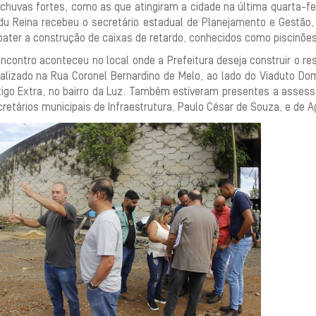
chuvas fortes, como as que atingiram a cidade na última quarta-fei
du Reina recebeu o secretário estadual de Planejamento e Gestão, 
bater a construção de caixas de retardo, conhecidos como piscinõe
ncontro aconteceu no local onde a Prefeitura deseja construir o res
calizado na Rua Coronel Bernardino de Melo, ao lado do Viaduto Do
igo Extra, no bairro da Luz. Também estiveram presentes a assessor
retários municipais de Infraestrutura, Paulo César de Souza, e de A