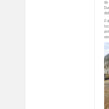
de 
Du
de
O e
lo
ant
sec