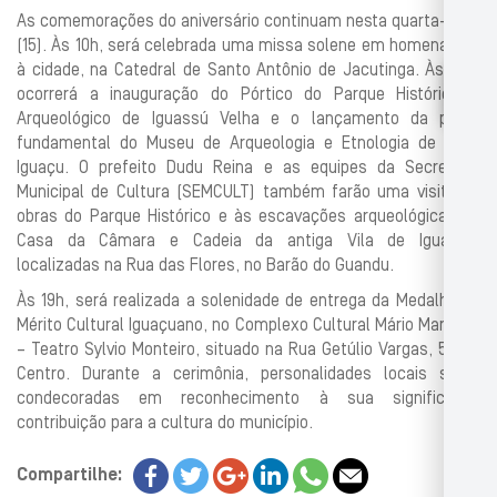
As comemorações do aniversário continuam nesta quarta-feira
(15). Às 10h, será celebrada uma missa solene em homenagem
à cidade, na Catedral de Santo Antônio de Jacutinga. Às 14h,
ocorrerá a inauguração do Pórtico do Parque Histórico e
Arqueológico de Iguassú Velha e o lançamento da pedra
fundamental do Museu de Arqueologia e Etnologia de Nova
Iguaçu. O prefeito Dudu Reina e as equipes da Secretaria
Municipal de Cultura (SEMCULT) também farão uma visita às
obras do Parque Histórico e às escavações arqueológicas da
Casa da Câmara e Cadeia da antiga Vila de Iguassú,
localizadas na Rua das Flores, no Barão do Guandu.
Às 19h, será realizada a solenidade de entrega da Medalha de
Mérito Cultural Iguaçuano, no Complexo Cultural Mário Marques
– Teatro Sylvio Monteiro, situado na Rua Getúlio Vargas, 51, no
Centro. Durante a cerimônia, personalidades locais serão
condecoradas em reconhecimento à sua significativa
contribuição para a cultura do município.
Compartilhe: