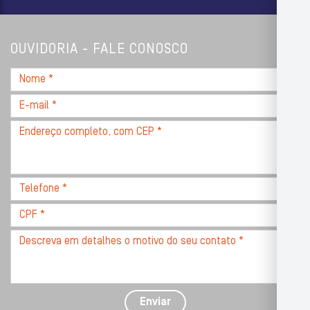
OUVIDORIA - FALE CONOSCO
Nome
*
E-
mail
Endereço
*
completo,
com
CEP
Telefone
*
*
CPF
*
Descreva
seu
problema
com
detalhes
Enviar