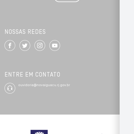
*
NOSSAS REDES
ENTRE EM CONTATO
ouvidoria@novaiguacu.rj.gov.br