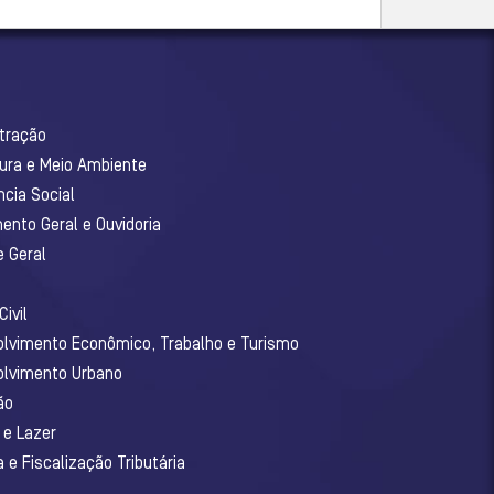
stração
tura e Meio Ambiente
ncia Social
ento Geral e Ouvidoria
e Geral
ivil
olvimento Econômico, Trabalho e Turismo
olvimento Urbano
ão
 e Lazer
 e Fiscalização Tributária
o