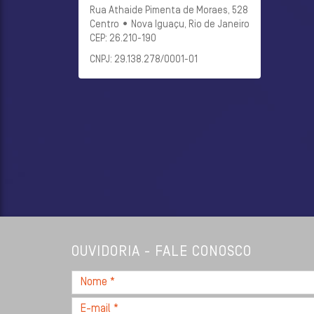
Rua Athaide Pimenta de Moraes, 528
Centro • Nova Iguaçu, Rio de Janeiro
CEP: 26.210-190
CNPJ: 29.138.278/0001-01
OUVIDORIA - FALE CONOSCO
Nome
*
E-