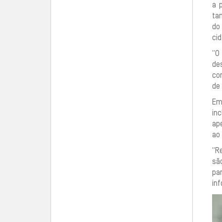
a 
ta
do
cid
“O
de
co
de 
Em
in
ap
ao 
“Re
sã
pa
inf