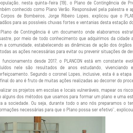
população, nesta quinta-feira (19), o Plano de Contingência de P
mbém conhecido como Plano Verão. Responsável pela palestra e apr
 Corpos de Bombeiros, Jorge Ribeiro Lopes, explicou que o PLAN
adãos para as possíveis chuvas fortes e ventanias desta estação do
 Plano de Contingência é um documento onde elaboramos estrat
sastre, por meio de todo conhecimento que adquirimos da cidade
m a comunidade, estabelecendo as dinâmicas de ação dos órgãos 
todas as ações necessárias para evitar ou prevenir situações de de
 funcionamento desde 2017, o PLANCON está em constante evo
cluídos nele são resultados de anos estudando, vivenciand
erfeiçoamento. Segundo o coronel Lopes, inclusive, esta é a etapa 
final do ano é fruto de muitas ações realizadas ao decorrer do proc
alizar os projetos em escolas e locais vulneráveis, mapear os risc
o alguns dos métodos que usamos para formar um plano e uma estr
ra a sociedade. Ou seja, durante todo o ano nós preparamos o t
ormações necessárias para que o Plano possa ser efetivo”, explicou