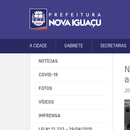
A CIDADE
GABINETE
SECRETARIAS
NOTÍCIAS
N
COVID-19
a
FOTOS
20
VÍDEOS
IMPRENSA
LEI Nº 12.232 – 29/04/2010