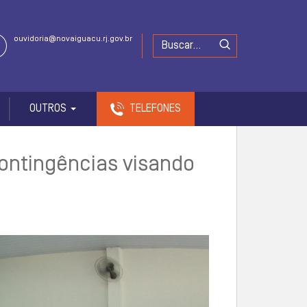
ouvidoria@novaiguacu.rj.gov.br
OUTROS
TELEFONES
ontingências visando