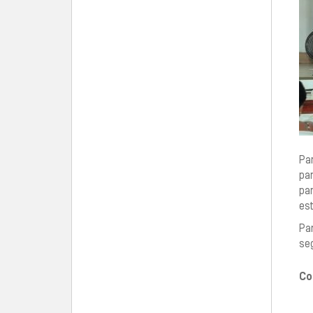
Pa
pa
pa
es
Pa
se
Co