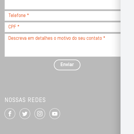
com
CEP
Telefone
*
*
CPF
*
Descreva
seu
problema
com
detalhes
Enviar
*
NOSSAS REDES