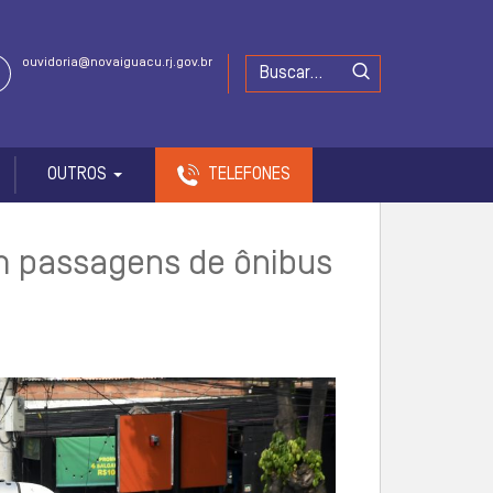
ouvidoria@novaiguacu.rj.gov.br
OUTROS
TELEFONES
em passagens de ônibus