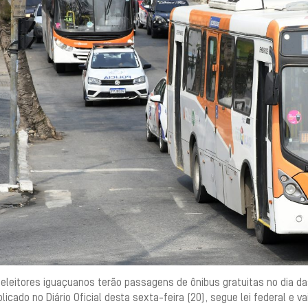
eleitores iguaçuanos terão passagens de ônibus gratuitas no dia das
licado no Diário Oficial desta sexta-feira (20), segue lei federal e