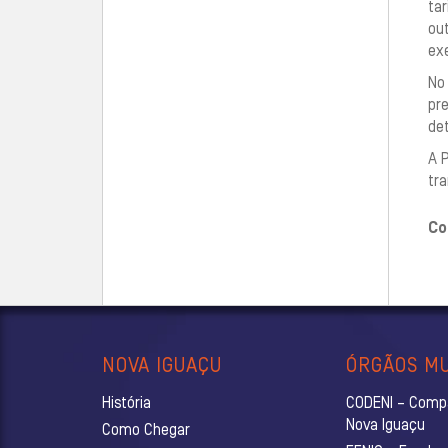
tar
ou
exe
No 
pre
de
A P
tra
Co
NOVA IGUAÇU
ÓRGÃOS MU
História
CODENI – Comp
Nova Iguaçu
Como Chegar