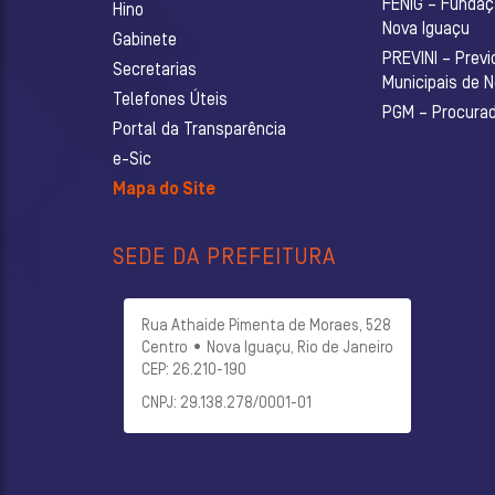
FENIG – Fundaç
Hino
Nova Iguaçu
Gabinete
PREVINI – Previ
Secretarias
Municipais de 
Telefones Úteis
PGM – Procurado
Portal da Transparência
e-Sic
Mapa do Site
SEDE DA PREFEITURA
Rua Athaide Pimenta de Moraes, 528
Centro • Nova Iguaçu, Rio de Janeiro
CEP: 26.210-190
CNPJ: 29.138.278/0001-01