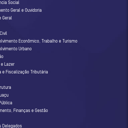
ncia Social
ento Geral e Ouvidoria
e Geral
ivil
olvimento Econômico, Trabalho e Turismo
olvimento Urbano
ão
 e Lazer
 e Fiscalização Tributária
o
rutura
guaçu
Pública
amento, Finanças e Gestão
os Delegados