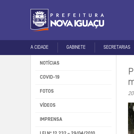
A CIDADE
GABINETE
SECRETARIAS
NOTÍCIAS
P
COVID-19
m
FOTOS
20
VÍDEOS
IMPRENSA
LEI Nº 12.232 – 29/04/2010