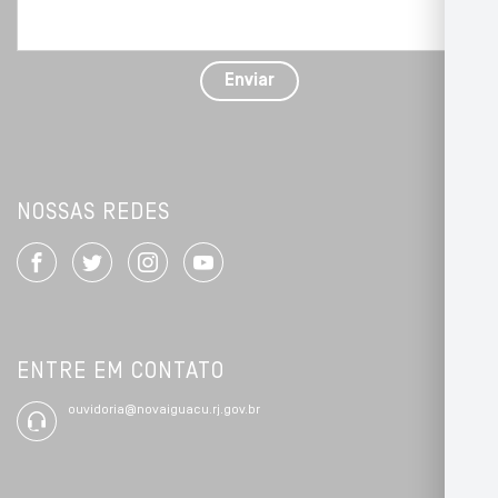
problema
com
detalhes
Enviar
*
NOSSAS REDES
ENTRE EM CONTATO
ouvidoria@novaiguacu.rj.gov.br