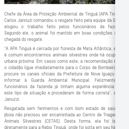
Chefe da Área de Proteção Ambiental de Tinguá (APA Tinguá),
Carlos Jannuzi comandou o resgate feito pela equipe da GAM e
elogiou o trabalho feito pelos funcionários da fazenda.
Segundo ele, o animal foi mantido em boas condições até a
chegada do resgate.
“A APA Tinguá é cercada por floresta de Mata Atlântica, então
é comum encontrarmos animais silvestres onde há ocupação
urbana próxima. Em casos como este, a recomendação é que
o cidadão ligue imediatamente para o Corpo de Bombeiros ou
procure os canais oficiais da Prefeitura de Nova Iguaçu para
informar à Guarda Ambiental Municipal. Felizmente os
funcionários da fazenda já tinham alguma experiência com
este tipo de situação e procederam de forma correta”, avalia
Januzzi.
Resgatada sem ferimentos e com bom estado de saúde, a
jiboia não precisou ser encaminhada ao Centro de Triagem de
Animais Silvestres (CETAS). Desta forma, ela foi levada
diretamente para a Rebio Tinguá, onde foi solta em seu habitat