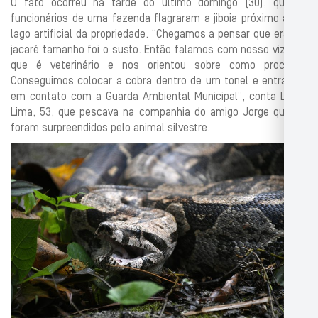
O fato ocorreu na tarde do último domingo (30), quando
funcionários de uma fazenda flagraram a jiboia próximo a um
lago artificial da propriedade. “Chegamos a pensar que era um
jacaré tamanho foi o susto. Então falamos com nosso vizinho,
que é veterinário e nos orientou sobre como proceder.
Conseguimos colocar a cobra dentro de um tonel e entramos
em contato com a Guarda Ambiental Municipal”, conta Luciel
Lima, 53, que pescava na companhia do amigo Jorge quando
foram surpreendidos pelo animal silvestre.