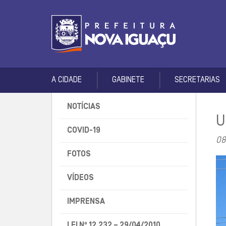
A CIDADE
GABINETE
SECRETARIAS
NOTÍCIAS
U
COVID-19
08
FOTOS
VÍDEOS
IMPRENSA
LEI Nº 12.232 – 29/04/2010