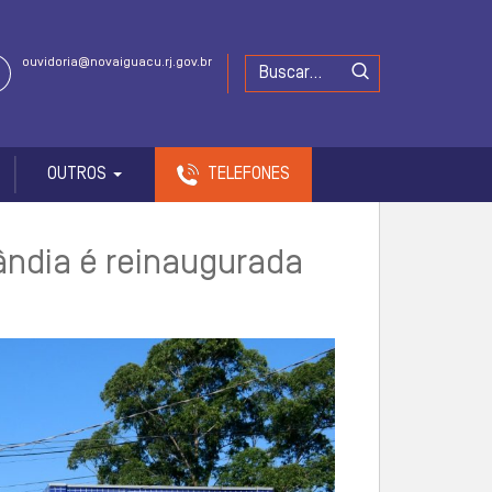
ouvidoria@novaiguacu.rj.gov.br
OUTROS
TELEFONES
ândia é reinaugurada