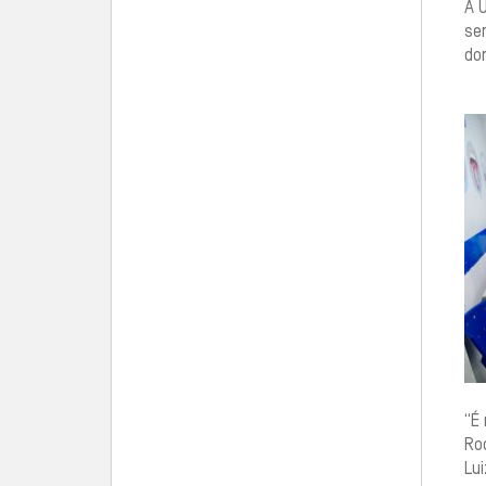
A U
se
dom
“É
Rod
Lui