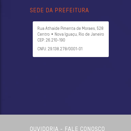
SEDE DA PREFEITURA
Rua Athaide Pimenta de Moraes, 528
Centro • Nova Iguaçu, Rio de Janeiro
CEP: 26.210-190
CNPJ: 29.138.278/0001-01
OUVIDORIA - FALE CONOSCO