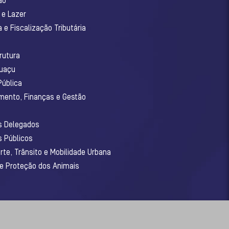
ão
 e Lazer
 e Fiscalização Tributária
o
rutura
guaçu
Pública
amento, Finanças e Gestão
os Delegados
s Públicos
rte, Trânsito e Mobilidade Urbana
 e Proteção dos Animais