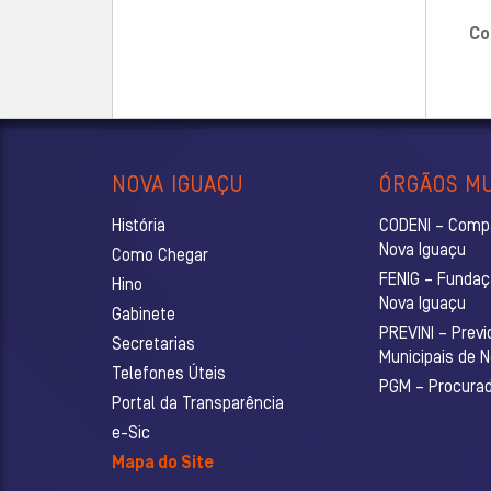
Co
NOVA IGUAÇU
ÓRGÃOS MU
História
CODENI – Comp
Nova Iguaçu
Como Chegar
FENIG – Fundaç
Hino
Nova Iguaçu
Gabinete
PREVINI – Previ
Secretarias
Municipais de 
Telefones Úteis
PGM – Procurado
Portal da Transparência
e-Sic
Mapa do Site