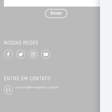
problema
com
detalhes
Enviar
*
NOSSAS REDES
ENTRE EM CONTATO
ouvidoria@novaiguacu.rj.gov.br