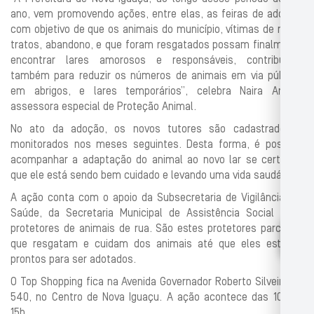
ano, vem promovendo ações, entre elas, as feiras de adoção,
com objetivo de que os animais do município, vítimas de maus
tratos, abandono, e que foram resgatados possam finalmente
encontrar lares amorosos e responsáveis, contribuindo
também para reduzir os números de animais em via pública,
em abrigos, e lares temporários”, celebra Naira Araujo,
assessora especial de Proteção Animal.
No ato da adoção, os novos tutores são cadastrados e
monitorados nos meses seguintes. Desta forma, é possível
acompanhar a adaptação do animal ao novo lar se certificar
que ele está sendo bem cuidado e levando uma vida saudável.
A ação conta com o apoio da Subsecretaria de Vigilância em
Saúde, da Secretaria Municipal de Assistência Social e de
protetores de animais de rua. São estes protetores parceiros
que resgatam e cuidam dos animais até que eles estejam
prontos para ser adotados.
O Top Shopping fica na Avenida Governador Roberto Silveira, nº
540, no Centro de Nova Iguaçu. A ação acontece das 10h às
15h.