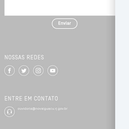
seu
problema
com
detalhes
Enviar
*
NOSSAS REDES
ENTRE EM CONTATO
ouvidoria@novaiguacu.rj.gov.br