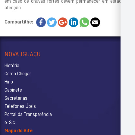
em caso de chuvas fortes devem permanecer em estado de
atenção.
Compartilhe:
NOVA IGUAÇU
História
Como Chegar
Hino
Gabinete
Secretarias
Telefones Úteis
Portal da Transparência
e-Sic
Mapa do Site