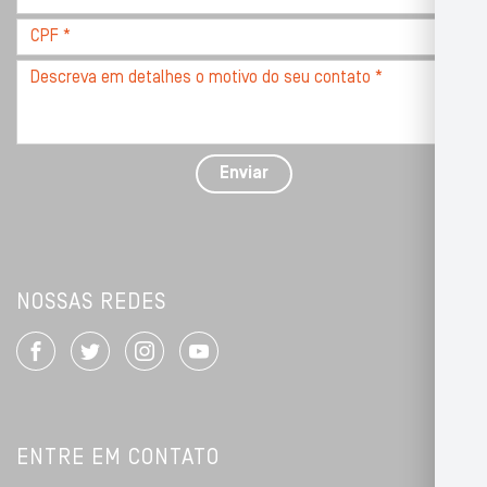
*
CPF
*
Descreva
seu
problema
com
detalhes
Enviar
*
NOSSAS REDES
ENTRE EM CONTATO