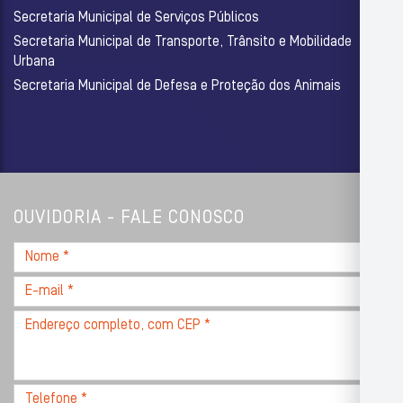
Secretaria Municipal de Serviços Públicos
Secretaria Municipal de Transporte, Trânsito e Mobilidade
Urbana
Secretaria Municipal de Defesa e Proteção dos Animais
OUVIDORIA - FALE CONOSCO
Nome
*
E-
mail
Endereço
*
completo,
com
CEP
Telefone
*