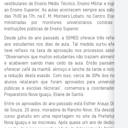
vestibulares de Ensino Médio Técnico, Ensino Militar e ingresso
ao Ensino Superior. As aulas acontecem sempre aos sábados,
das 7h30 às 17h, na E. M. Monteiro Lobato, no Centro. Elas são
ministradas por monitores universitários cotistas em
instituições públicas de Ensino Superior.
Desde julho do ano passado, a SEMED oferece três refeições
aos estudantes nos dias de aula. Tal medida surtiu efeito e
teve reflexo na taxa de aprovação nos processos seletivos.
“Observamos que muitos estudantes não traziam alimentação
e acabavam saindo mais cedo da aula. Então passamos a
oferecer café da manhã, almoço e lanche da tarde e notamos
a redução desta evasão. Com isso, cerca de 30% dos nossos
alunos relataram que foram aprovados para universidades
públicas e escolas técnicas”, comemora a coordenadora do
Preparatório Nova Iguaçu, Eliane de Santis.
Entre os aprovados do ano passado está Esther Araujo Oliveira
de Souza, 20 anos, moradora do Rancho Novo. Ela descobriu o
curso gratuito em uma reportagem no site da Prefeitura de
Nova Iguaçu e se inscreveu. Após quase um ano de dedicação,