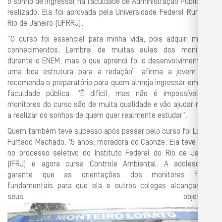
o sonho de ingressar na faculdade de Administração Pública foi
realizado. Ela foi aprovada pela Universidade Federal Rural do
Rio de Janeiro (UFRRJ).
“O curso foi essencial para minha vida, pois adquiri muitos
conhecimentos. Lembrei de muitas aulas dos monitores
durante o ENEM, mas o que aprendi foi o desenvolvimento de
uma boa estrutura para a redação”, afirma a jovem, que
recomenda o preparatório para quem almeja ingressar em uma
faculdade pública. “É difícil, mas não é impossível. Os
monitores do curso são de muita qualidade e vão ajudar muito
a realizar os sonhos de quem quer realmente estudar”.
Quem também teve sucesso após passar pelo curso foi Lorena
Furtado Machado, 15 anos, moradora do Caonze. Ela teve êxito
no processo seletivo do Instituto Federal do Rio de Janeiro
(IFRJ) e agora cursa Controle Ambiental. A adolescente
garante que as orientações dos monitores foram
fundamentais para que ela e outros colegas alcançassem
seus objetivos.