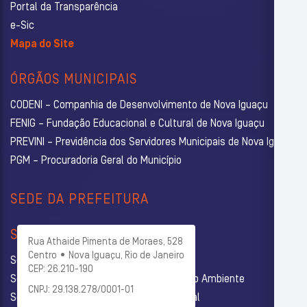
Portal da Transparência
e-Sic
Mapa do Site
ÓRGÃOS MUNICIPAIS
CODENI – Companhia de Desenvolvimento de Nova Iguaçu
FENIG – Fundação Educacional e Cultural de Nova Iguaçu
PREVINI – Previdência dos Servidores Municipais de Nova Iguaçu
PGM – Procuradoria Geral do Município
SEDE DA PREFEITURA
SECRETARIAS
Rua Athaide Pimenta de Moraes, 528
Centro • Nova Iguaçu, Rio de Janeiro
Secretaria Municipal de Administração
CEP: 26.210-190
Secretaria Municipal de Agricultura e Meio Ambiente
CNPJ: 29.138.278/0001-01
Secretaria Municipal de Assistência Social