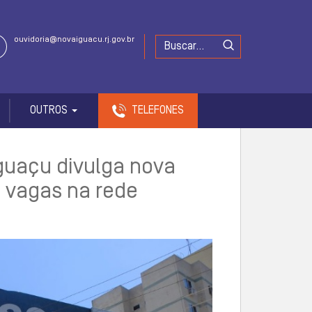
ouvidoria@novaiguacu.rj.gov.br
OUTROS
TELEFONES
guaçu divulga nova
 vagas na rede