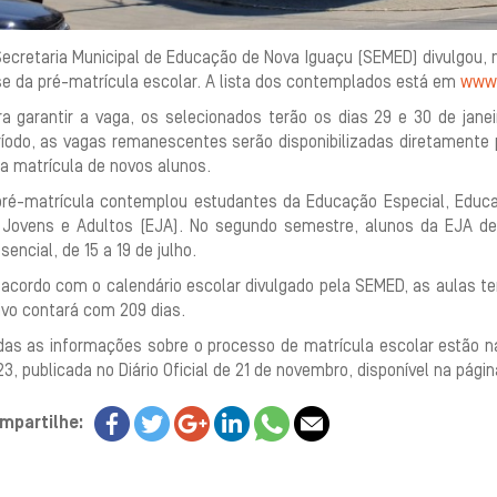
ecretaria Municipal de Educação de Nova Iguaçu (SEMED) divulgou, n
se da pré-matrícula escolar. A lista dos contemplados está em
www.
ra garantir a vaga, os selecionados terão os dias 29 e 30 de jane
ríodo, as vagas remanescentes serão disponibilizadas diretamente 
a matrícula de novos alunos.
pré-matrícula contemplou estudantes da Educação Especial, Educa
 Jovens e Adultos (EJA). No segundo semestre, alunos da EJA de
sencial, de 15 a 19 de julho.
acordo com o calendário escolar divulgado pela SEMED, as aulas terã
ivo contará com 209 dias.
das as informações sobre o processo de matrícula escolar estão n
3, publicada no Diário Oficial de 21 de novembro, disponível na pági
mpartilhe: