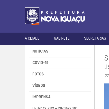
A CIDADE
GABINETE
SECRETARIAS
NOTÍCIAS
S
COVID-19
l
FOTOS
27
VÍDEOS
IMPRENSA
LEI Nº 12.232 – 29/04/2010