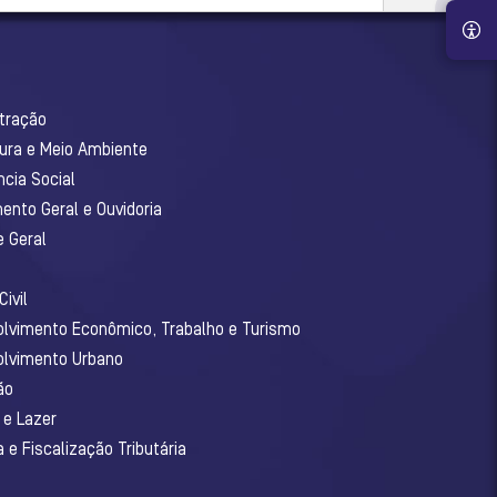
stração
tura e Meio Ambiente
ncia Social
ento Geral e Ouvidoria
e Geral
ivil
olvimento Econômico, Trabalho e Turismo
olvimento Urbano
ão
 e Lazer
 e Fiscalização Tributária
o