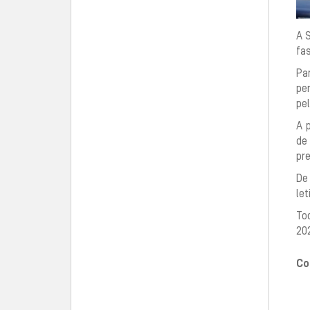
A S
fa
Pa
pe
pel
A 
de
pre
De 
let
To
202
Co