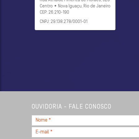
Rua Athaide Pimenta de Moraes, 528
Centro • Nova Iguaçu, Rio de Janeiro
CEP: 26.210-190
CNPJ: 29.138.278/0001-01
OUVIDORIA - FALE CONOSCO
Nome
*
E-
mail