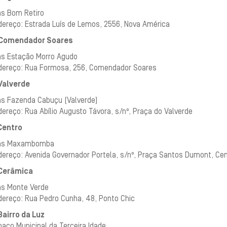
as Bom Retiro
dereço: Estrada Luís de Lemos, 2556, Nova América
Comendador Soares
as Estação Morro Agudo
dereço: Rua Formosa, 256, Comendador Soares
alverde
as Fazenda Cabuçu (Valverde)
ereço: Rua Abílio Augusto Távora, s/nº, Praça do Valverde
Centro
as Maxambomba
dereço: Avenida Governador Portela, s/nº, Praça Santos Dumont, Cen
Cerâmica
as Monte Verde
dereço: Rua Pedro Cunha, 48, Ponto Chic
airro da Luz
aço Municipal da Terceira Idade