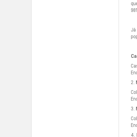
que
98
Já
po
Ca
Ca
End
2.
Co
En
3.
Co
En
4.