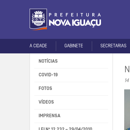
A CIDADE
GABINETE
SECRETARIAS
NOTÍCIAS
N
COVID-19
14
FOTOS
VÍDEOS
IMPRENSA
LEI Nº 12.232 – 29/04/2010