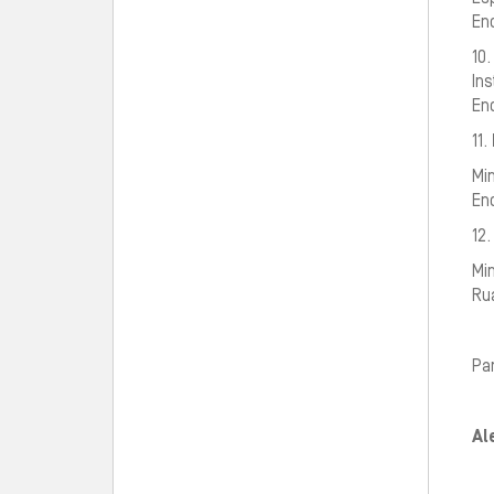
End
10
Ins
End
11.
Min
End
12
Min
Ru
Par
Al