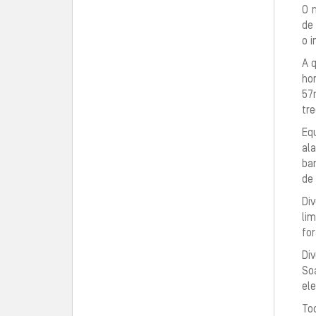
O 
de
o i
A 
ho
57
tr
Equ
al
bar
de
Div
li
for
Di
So
el
Tod