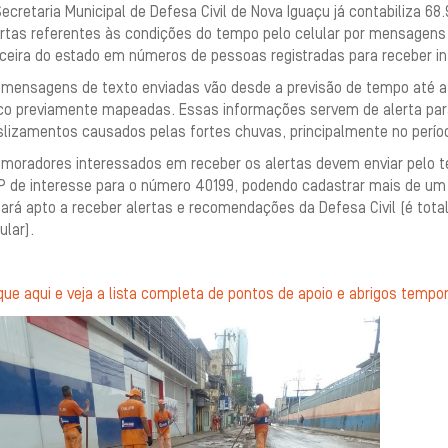
ecretaria Municipal de Defesa Civil de Nova Iguaçu já contabiliza 6
ertas referentes às condições do tempo pelo celular por mensagens
rceira do estado em números de pessoas registradas para receber i
 mensagens de texto enviadas vão desde a previsão de tempo até 
sco previamente mapeadas. Essas informações servem de alerta par
slizamentos causados pelas fortes chuvas, principalmente no períod
 moradores interessados em receber os alertas devem enviar pelo
P de interesse para o número 40199, podendo cadastrar mais de um 
ará apto a receber alertas e recomendações da Defesa Civil (é total
ular).
que aqui e veja a lista completa de pontos de apoio e abrigos tempor