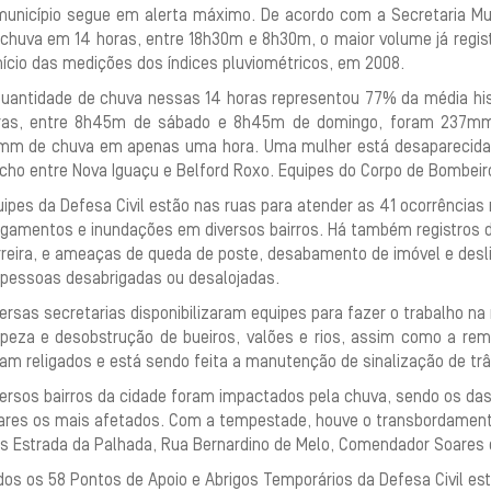
município segue em alerta máximo. De acordo com a Secretaria Mu
 chuva em 14 horas, entre 18h30m e 8h30m, o maior volume já regis
nício das medições dos índices pluviométricos, em 2008.
quantidade de chuva nessas 14 horas representou 77% da média his
ras, entre 8h45m de sábado e 8h45m de domingo, foram 237mm. 
mm de chuva em apenas uma hora. Uma mulher está desaparecida a
echo entre Nova Iguaçu e Belford Roxo. Equipes do Corpo de Bombeir
ipes da Defesa Civil estão nas ruas para atender as 41 ocorrências
agamentos e inundações em diversos bairros. Há também registros 
reira, e ameaças de queda de poste, desabamento de imóvel e desli
 pessoas desabrigadas ou desalojadas.
ersas secretarias disponibilizaram equipes para fazer o trabalho n
mpeza e desobstrução de bueiros, valões e rios, assim como a rem
am religados e está sendo feita a manutenção de sinalização de trâ
versos bairros da cidade foram impactados pela chuva, sendo os da
ares os mais afetados. Com a tempestade, houve o transbordamento
es Estrada da Palhada, Rua Bernardino de Melo, Comendador Soares 
os os 58 Pontos de Apoio e Abrigos Temporários da Defesa Civil est