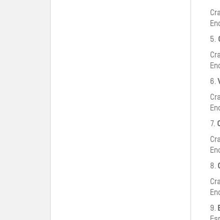
Cr
En
5.
Cr
En
6.
V
Cr
End
7.
Cr
En
8.
Cr
En
9.
B
Esp