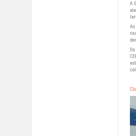
A S
al
te
As
ri
de
Os
CE
est
cel
Cli