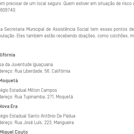
m precisar de um local seguro. Quem estiver em situação de risco d
1609740.
 a Secretaria Municipal de Assistência Social tem esses pontos de
pulação. Eles também estão recebendo doações, como colchões, mat
lifórnia
sa da Juventude Iguaçuana
ereço: Rua Liberdade, 56, Califórnia
Moquetá
légio Estadual Milton Campos
dereço: Rua Tupinamba, 271, Moquetá
Nova Era
légio Estadual Santo Antônio De Pádua
dereço: Rua José Luís, 223, Mangueira
Miguel Couto