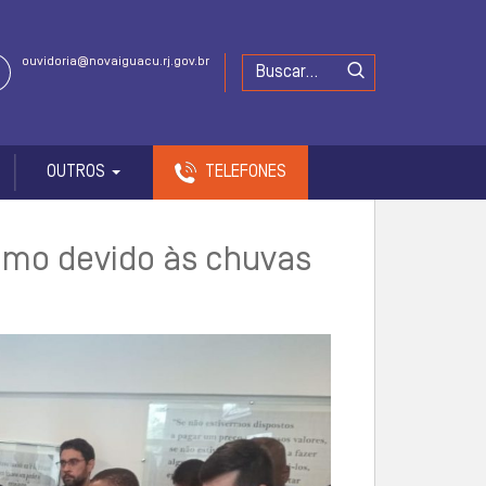
ouvidoria@novaiguacu.rj.gov.br
OUTROS
TELEFONES
imo devido às chuvas