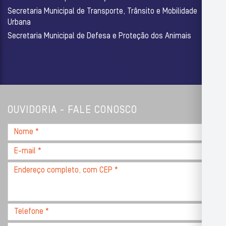
Secretaria Municipal de Transporte, Trânsito e Mobilidade
Urbana
Secretaria Municipal de Defesa e Proteção dos Animais
OUVIDORIA - FALE CONOSCO
Nome
*
E-
mail
Endereço
*
completo,
com
CEP
Telefone
*
*