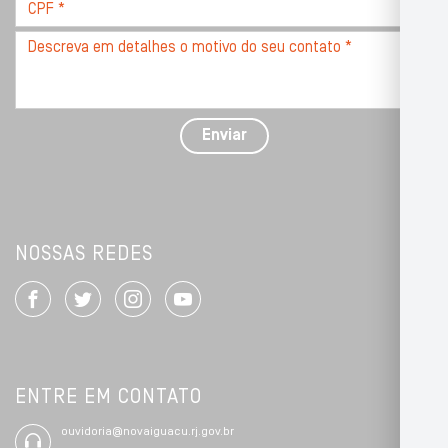
CPF
*
Descreva
seu
problema
com
detalhes
Enviar
*
NOSSAS REDES
ENTRE EM CONTATO
ouvidoria@novaiguacu.rj.gov.br