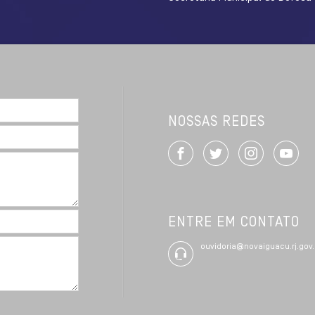
NOSSAS REDES
ENTRE EM CONTATO
ouvidoria@novaiguacu.rj.gov.