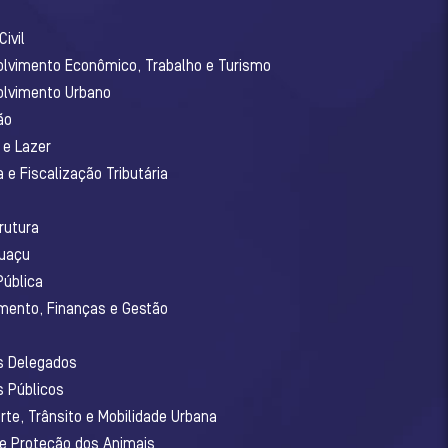
ivil
olvimento Econômico, Trabalho e Turismo
olvimento Urbano
ão
 e Lazer
 e Fiscalização Tributária
o
rutura
guaçu
Pública
amento, Finanças e Gestão
os Delegados
s Públicos
rte, Trânsito e Mobilidade Urbana
 e Proteção dos Animais