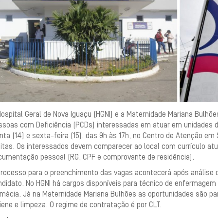
Hospital Geral de Nova Iguaçu (HGNI) e a Maternidade Mariana Bulh
ssoas com Deficiência (PCDs) interessadas em atuar em unidades d
nta (14) e sexta-feira (15), das 9h às 17h, no Centro de Atenção e
eitas. Os interessados devem comparecer ao local com currículo atu
cumentação pessoal (RG, CPF e comprovante de residência).
processo para o preenchimento das vagas acontecerá após análise c
didato. No HGNI há cargos disponíveis para técnico de enfermagem e 
mácia. Já na Maternidade Mariana Bulhões as oportunidades são para
iene e limpeza. O regime de contratação é por CLT.