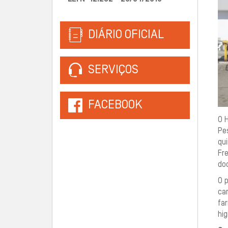
DIÁRIO OFICIAL
SERVIÇOS
FACEBOOK
O 
Pe
qui
Fr
do
O 
can
far
hig