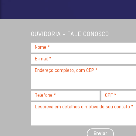
OUVIDORIA - FALE CONOSCO
Nome
*
E-
mail
Endereço
*
completo,
com
CEP
Telefone
CPF
*
*
*
Descreva
seu
problema
com
detalhes
Enviar