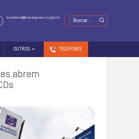
ouvidoria@novaiguacu.rj.gov.br
OUTROS
TELEFONES
ões abrem
CDs