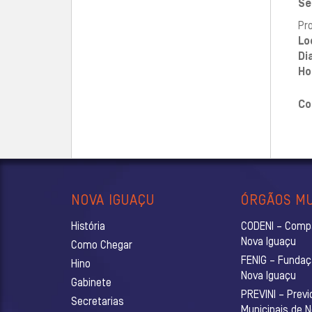
Se
Pr
Lo
Di
Ho
Co
NOVA IGUAÇU
ÓRGÃOS MU
História
CODENI – Comp
Nova Iguaçu
Como Chegar
FENIG – Fundaç
Hino
Nova Iguaçu
Gabinete
PREVINI – Previ
Secretarias
Municipais de 