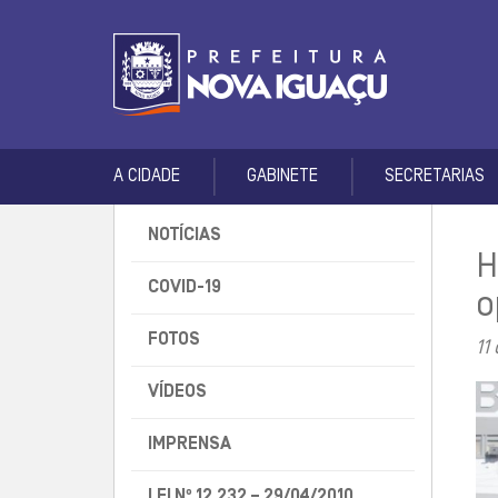
A CIDADE
GABINETE
SECRETARIAS
NOTÍCIAS
H
COVID-19
o
FOTOS
11
VÍDEOS
IMPRENSA
LEI Nº 12.232 – 29/04/2010