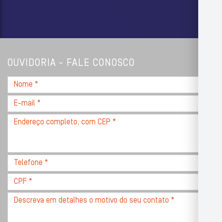
OUVIDORIA - FALE CONOSCO
Nome
*
E-
mail
Endereço
*
completo,
com
CEP
Telefone
*
*
CPF
*
Descreva
seu
problema