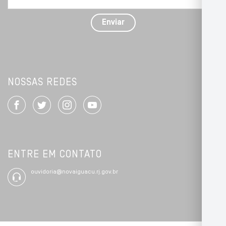
com
detalhes
Enviar
*
NOSSAS REDES
ENTRE EM CONTATO
ouvidoria@novaiguacu.rj.gov.br