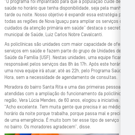
“O programa foi implantado para que a população cuide de sua
saúde no horário que tenha disponibilidade, seja pela manhã,
tarde ou noite. Nosso objetivo é expandir essa estratégia para
todas as regiões de Nova Iguaçu para ampliar os serviços de
cuidados da atenção primária em saúde” destaca o secretário
municipal de Saúde, Luiz Carlos Nobre Cavalcanti.
As policlínicas são unidades com maior capacidade de oferecer
serviços em saúde e fazem parte do grupo de Unidades de
Saúde da Família (USF). Nestas unidades, uma equipe ficará
responsável pelos serviços das 8h às 17h. Após este horário,
uma nova equipe irá atuar, até as 22h, pelo Programa Saúde na
Hora, sem a necessidade de agendamento de consultas.
Moradora do bairro Santa Rita e uma das primeiras pessoas
atendidas com a ampliação do funcionamento da policlínica da
região, Vera Lúcia Mendes, de 60 anos, elogiou a iniciativa.
“Acho excelente. Tem muita gente que precisa ir ao médico no
horário da noite porque trabalha, porque passa mal e precisa
de uma emergência. É muito bom ter esse tipo de serviço aqui
no bairro. Os moradores agradecem”, disse.