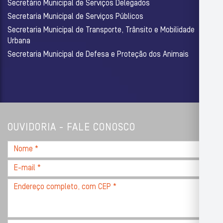
Secretário Municipal de Serviços Delegados
Secretaria Municipal de Serviços Públicos
Secretaria Municipal de Transporte, Trânsito e Mobilidade
Urbana
Secretaria Municipal de Defesa e Proteção dos Animais
OUVIDORIA - FALE CONOSCO
Nome
*
E-
mail
Endereço
*
completo,
com
CEP