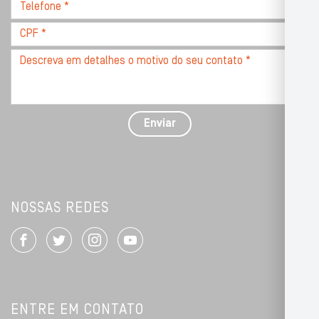
Telefone
*
*
CPF
*
Descreva
seu
problema
com
detalhes
Enviar
*
NOSSAS REDES
ENTRE EM CONTATO