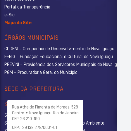
Portal da Transparência
e-Sic
Mapa do Site
ÓRGÃOS MUNICIPAIS
CODENI – Companhia de Desenvolvimento de Nova Iguaçu
FENIG – Fundação Educacional e Cultural de Nova Iguaçu
PREVINI – Previdência dos Servidores Municipais de Nova Iguaçu
PGM – Procuradoria Geral do Município
SEDE DA PREFEITURA
SECRETARIAS
Rua Athaide Pimenta de Moraes, 528
Centro • Nova Iguaçu, Rio de Janeiro
Secretaria Municipal de Administração
CEP: 26.210-190
Secretaria Municipal de Agricultura e Meio Ambiente
CNPJ: 29.138.278/0001-01